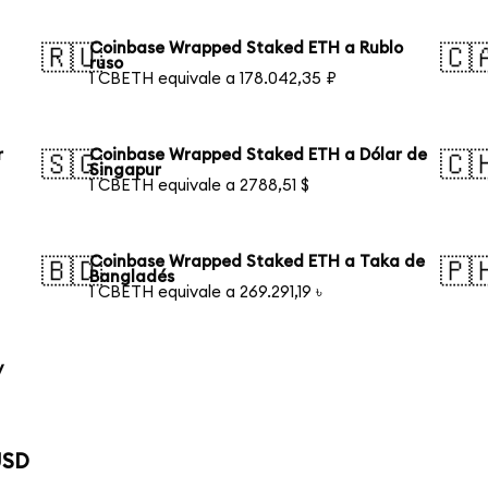
Coinbase Wrapped Staked ETH a Rublo
🇷🇺
🇨
ruso
1 CBETH equivale a 178.042,35 ₽
r
Coinbase Wrapped Staked ETH a Dólar de
🇸🇬
🇨
Singapur
1 CBETH equivale a 2788,51 $
Coinbase Wrapped Staked ETH a Taka de
🇧🇩
🇵
Bangladés
1 CBETH equivale a 269.291,19 ৳
y
USD