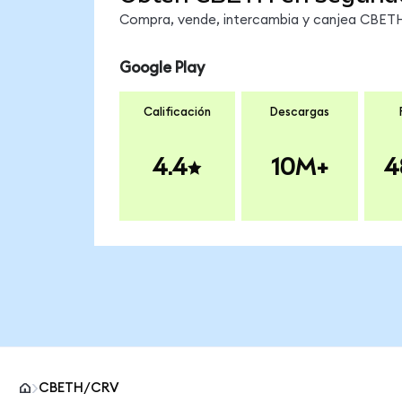
Compra, vende, intercambia y canjea CBETH 
Google Play
Calificación
Descargas
4.4
10M+
4
CBETH/CRV