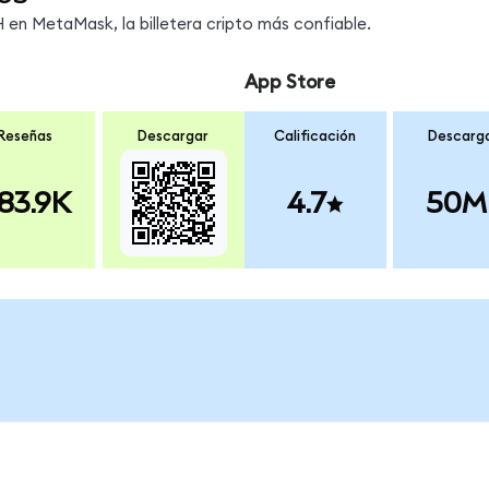
en MetaMask, la billetera cripto más confiable.
App Store
Reseñas
Descargar
Calificación
Descarg
83.9K
4.7
50M