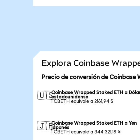
Explora Coinbase Wrapp
Precio de conversión de Coinbase
Coinbase Wrapped Staked ETH a Dóla
🇺🇸
estadounidense
1 CBETH equivale a 2181,94 $
Coinbase Wrapped Staked ETH a Yen
🇯🇵
japonés
1 CBETH equivale a 344.321,18 ¥