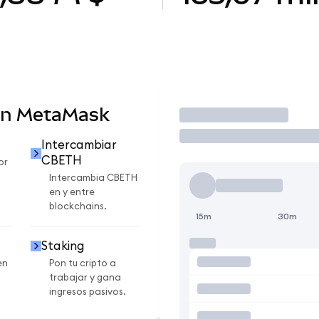
en MetaMask
Operar
Intercambiar
CBETH
or
Intercambia CBETH
en y entre
blockchains.
15m
30m
Staking
en
Pon tu cripto a
trabajar y gana
ingresos pasivos.