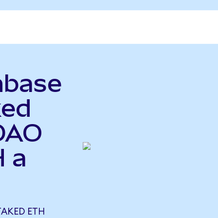
nbase
ked
 DAO
 a
TAKED ETH