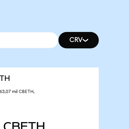
CRV
ETH
163,07 mil CBETH,
CBETH