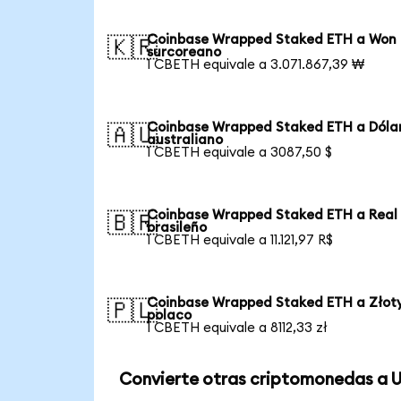
Coinbase Wrapped Staked ETH a Won
🇰🇷
surcoreano
1 CBETH equivale a 3.071.867,39 ₩
Coinbase Wrapped Staked ETH a Dóla
🇦🇺
australiano
1 CBETH equivale a 3087,50 $
Coinbase Wrapped Staked ETH a Real
🇧🇷
brasileño
1 CBETH equivale a 11.121,97 R$
Coinbase Wrapped Staked ETH a Złot
🇵🇱
polaco
1 CBETH equivale a 8112,33 zł
Convierte otras criptomonedas a 