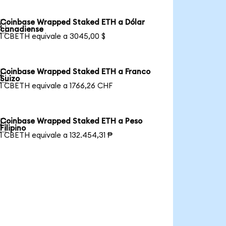
Coinbase Wrapped Staked ETH a Dólar

canadiense
1 CBETH equivale a 3045,00 $
Coinbase Wrapped Staked ETH a Franco

Suizo
1 CBETH equivale a 1766,26 CHF
Coinbase Wrapped Staked ETH a Peso

Filipino
1 CBETH equivale a 132.454,31 ₱