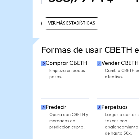
VER MÁS ESTADÍSTICAS
VER MÁS ESTADÍSTICAS
Formas de usar CBETH 
Comprar CBETH
Vender CBETH
Empieza en pocos
Cambia CBETH p
pasos.
efectivo.
Predecir
Perpetuos
Opera con CBETH y
Largos o cortos 
mercados de
tokens con
predicción cripto.
apalancamiento
de hasta 50x.