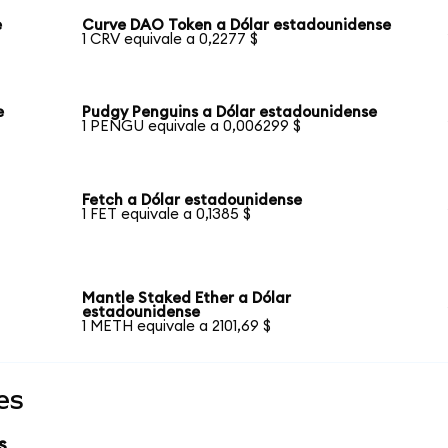
e
Curve DAO Token a Dólar estadounidense
1 CRV equivale a 0,2277 $
e
Pudgy Penguins a Dólar estadounidense
1 PENGU equivale a 0,006299 $
Fetch a Dólar estadounidense
1 FET equivale a 0,1385 $
Mantle Staked Ether a Dólar
estadounidense
1 METH equivale a 2101,69 $
es
s