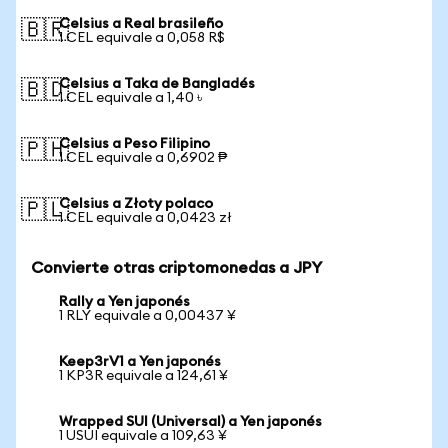
Celsius a Real brasileño
🇧🇷
1 CEL equivale a 0,058 R$
Celsius a Taka de Bangladés
🇧🇩
1 CEL equivale a 1,40 ৳
Celsius a Peso Filipino
🇵🇭
1 CEL equivale a 0,6902 ₱
Celsius a Złoty polaco
🇵🇱
1 CEL equivale a 0,0423 zł
Convierte otras criptomonedas a JPY
Rally a Yen japonés
1 RLY equivale a 0,00437 ¥
Keep3rV1 a Yen japonés
1 KP3R equivale a 124,61 ¥
Wrapped SUI (Universal) a Yen japonés
1 USUI equivale a 109,63 ¥