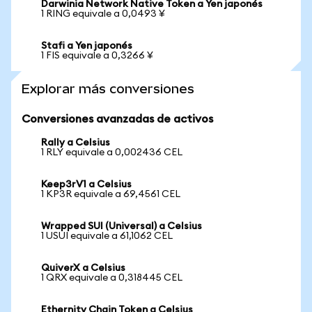
Darwinia Network Native Token a Yen japonés
1 RING equivale a 0,0493 ¥
Stafi a Yen japonés
1 FIS equivale a 0,3266 ¥
Explorar más conversiones
Conversiones avanzadas de activos
Rally a Celsius
1 RLY equivale a 0,002436 CEL
Keep3rV1 a Celsius
1 KP3R equivale a 69,4561 CEL
Wrapped SUI (Universal) a Celsius
1 USUI equivale a 61,1062 CEL
QuiverX a Celsius
1 QRX equivale a 0,318445 CEL
Ethernity Chain Token a Celsius