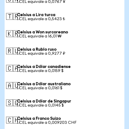
1 CEL equivale a 0,0767 ¥
Celsius a Lira turca
🇹🇷
1 CEL equivale a 0,5423 ₺
Celsius a Won surcoreano
🇰🇷
1 CEL equivale a 16,01 ₩
Celsius a Rublo ruso
🇷🇺
1 CEL equivale a 0,9277 ₽
Celsius a Dólar canadiense
🇨🇦
1 CEL equivale a 0,0159 $
Celsius a Dólar australiano
🇦🇺
1 CEL equivale a 0,0161 $
Celsius a Dólar de Singapur
🇸🇬
1 CEL equivale a 0,0145 $
Celsius a Franco Suizo
🇨🇭
1 CEL equivale a 0,009203 CHF