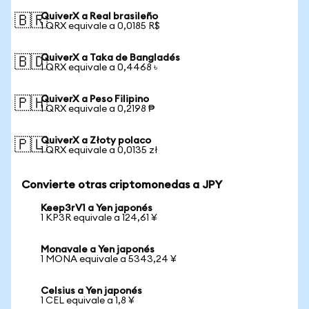
QuiverX a Real brasileño
🇧🇷
1 QRX equivale a 0,0185 R$
QuiverX a Taka de Bangladés
🇧🇩
1 QRX equivale a 0,4468 ৳
QuiverX a Peso Filipino
🇵🇭
1 QRX equivale a 0,2198 ₱
QuiverX a Złoty polaco
🇵🇱
1 QRX equivale a 0,0135 zł
Convierte otras criptomonedas a JPY
Keep3rV1 a Yen japonés
1 KP3R equivale a 124,61 ¥
Monavale a Yen japonés
1 MONA equivale a 5343,24 ¥
Celsius a Yen japonés
1 CEL equivale a 1,8 ¥