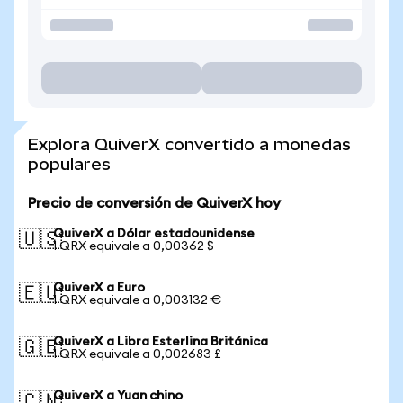
Explora QuiverX convertido a monedas
populares
Precio de conversión de QuiverX hoy
QuiverX a Dólar estadounidense
🇺🇸
1 QRX equivale a 0,00362 $
QuiverX a Euro
🇪🇺
1 QRX equivale a 0,003132 €
QuiverX a Libra Esterlina Británica
🇬🇧
1 QRX equivale a 0,002683 £
QuiverX a Yuan chino
🇨🇳