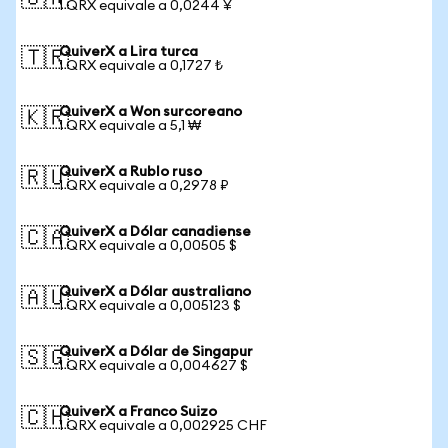
1 QRX equivale a 0,0244 ¥
QuiverX a Lira turca
🇹🇷
1 QRX equivale a 0,1727 ₺
QuiverX a Won surcoreano
🇰🇷
1 QRX equivale a 5,1 ₩
QuiverX a Rublo ruso
🇷🇺
1 QRX equivale a 0,2978 ₽
QuiverX a Dólar canadiense
🇨🇦
1 QRX equivale a 0,00505 $
QuiverX a Dólar australiano
🇦🇺
1 QRX equivale a 0,005123 $
QuiverX a Dólar de Singapur
🇸🇬
1 QRX equivale a 0,004627 $
QuiverX a Franco Suizo
🇨🇭
1 QRX equivale a 0,002925 CHF