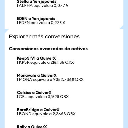
Stella a Yen japonés
1 ALPHA equivale a 0,077 ¥
EDEN a Yen japonés
1 EDEN equivale a 0,278 ¥
Explorar más conversiones
Conversiones avanzadas de activos
Keep3rV1 a QuiverX
1 KP3R equivale a 218,1135 QRX
Monavale a QuiverX
1 MONA equivale a 9352,7368 QRX
Celsius a QuiverX
1 CEL equivale a 3,1528 QRX
BarnBridge a QuiverX
1 BOND equivale a 9,2663 QRX
Rally a QuiverX