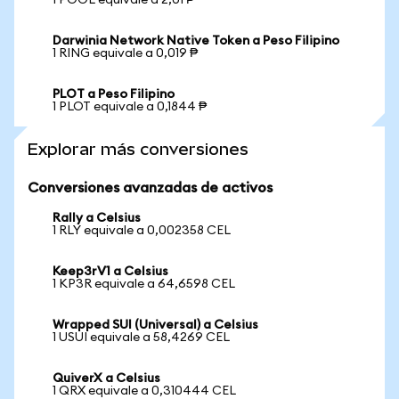
1 POOL equivale a 2,01 ₱
Darwinia Network Native Token a Peso Filipino
1 RING equivale a 0,019 ₱
PLOT a Peso Filipino
1 PLOT equivale a 0,1844 ₱
Explorar más conversiones
Conversiones avanzadas de activos
Rally a Celsius
1 RLY equivale a 0,002358 CEL
Keep3rV1 a Celsius
1 KP3R equivale a 64,6598 CEL
Wrapped SUI (Universal) a Celsius
1 USUI equivale a 58,4269 CEL
QuiverX a Celsius
1 QRX equivale a 0,310444 CEL