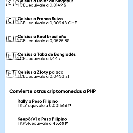
Celsius a Dólar de Singapur
🇸🇬
1 CEL equivale a 0,0149 $
Celsius a Franco Suizo
🇨🇭
1 CEL equivale a 0,00943 CHF
Celsius a Real brasileño
🇧🇷
1 CEL equivale a 0,0595 R$
Celsius a Taka de Bangladés
🇧🇩
1 CEL equivale a 1,44 ৳
Celsius a Złoty polaco
🇵🇱
1 CEL equivale a 0,0433 zł
Convierte otras criptomonedas a PHP
Rally a Peso Filipino
1 RLY equivale a 0,001666 ₱
Keep3rV1 a Peso Filipino
1 KP3R equivale a 45,68 ₱