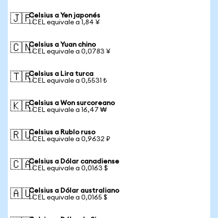
Celsius a Yen japonés
🇯🇵
1 CEL equivale a 1,84 ¥
Celsius a Yuan chino
🇨🇳
1 CEL equivale a 0,0783 ¥
Celsius a Lira turca
🇹🇷
1 CEL equivale a 0,5531 ₺
Celsius a Won surcoreano
🇰🇷
1 CEL equivale a 16,47 ₩
Celsius a Rublo ruso
🇷🇺
1 CEL equivale a 0,9632 ₽
Celsius a Dólar canadiense
🇨🇦
1 CEL equivale a 0,0163 $
Celsius a Dólar australiano
🇦🇺
1 CEL equivale a 0,0165 $