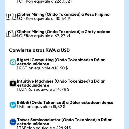
1 CIFRon equivale a 2260,82 ৳
Cipher Mining (Ondo Tokenized) a Peso Filipino
🇵🇭
1 CIFRon equivale a 1110,54 ₱
Cipher Mining (Ondo Tokenized) a Złoty polaco
🇵🇱
1 CIFRon equivale a 67,97 zł
Convierte otros RWA a USD
Rigetti Computing (Ondo Tokenized) a Dólar
estadounidense
1 RGTIon equivale a 16,60 $
Intuitive Machines (Ondo Tokenized) a Dólar
estadounidense
1 LUNRon equivale a 14,78 $
Bilibili (Ondo Tokenized) a Dólar estadounidense
1 BILIon equivale a 18,62 $
Tower Semiconductor (Ondo Tokenized) a Dólar
estadounidense
1 TSEMon equivale a 228,91 $