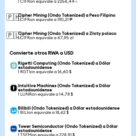
1 CIFRon equivale a 2256,44 ৳
Cipher Mining (Ondo Tokenized) a Peso Filipino
🇵🇭
1 CIFRon equivale a 1110,21 ₱
Cipher Mining (Ondo Tokenized) a Złoty polaco
🇵🇱
1 CIFRon equivale a 67,95 zł
Convierte otros RWA a USD
Rigetti Computing (Ondo Tokenized) a Dólar
estadounidense
1 RGTIon equivale a 16,60 $
Intuitive Machines (Ondo Tokenized) a Dólar
estadounidense
1 LUNRon equivale a 14,78 $
Bilibili (Ondo Tokenized) a Dólar estadounidense
1 BILIon equivale a 18,62 $
Tower Semiconductor (Ondo Tokenized) a Dólar
estadounidense
1 TSEMon equivale a 228,91 $