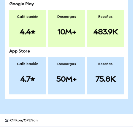
Google Play
Calificación
Descargas
Reseñas
4.4
10M+
483.9K
App Store
Calificación
Descargas
Reseñas
4.7
50M+
75.8K
CIFRon/OPENon
Pie de página del sitio MetaMask