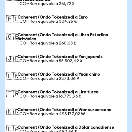
1 COHRon equivale a 351,72 $
Coherent (Ondo Tokenized) a Euro
🇪🇺
1 COHRon equivale a 304,25 €
Coherent (Ondo Tokenized) a Libra Esterlina
🇬🇧
Británica
1 COHRon equivale a 260,68 £
Coherent (Ondo Tokenized) a Yen japonés
🇯🇵
1 COHRon equivale a 55.502,49 ¥
Coherent (Ondo Tokenized) a Yuan chino
🇨🇳
1 COHRon equivale a 2373,06 ¥
Coherent (Ondo Tokenized) a Lira turca
🇹🇷
1 COHRon equivale a 16.775,96 ₺
Coherent (Ondo Tokenized) a Won surcoreano
🇰🇷
1 COHRon equivale a 495.177,02 ₩
Coherent (Ondo Tokenized) a Dólar canadiense
🇨🇦
1 COHRon equivale a 490,66 $