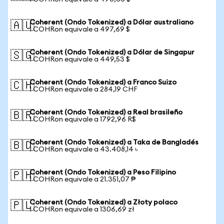
Coherent (Ondo Tokenized) a Dólar australiano
🇦🇺
1 COHRon equivale a 497,69 $
Coherent (Ondo Tokenized) a Dólar de Singapur
🇸🇬
1 COHRon equivale a 449,53 $
Coherent (Ondo Tokenized) a Franco Suizo
🇨🇭
1 COHRon equivale a 284,19 CHF
Coherent (Ondo Tokenized) a Real brasileño
🇧🇷
1 COHRon equivale a 1792,96 R$
Coherent (Ondo Tokenized) a Taka de Bangladés
🇧🇩
1 COHRon equivale a 43.408,14 ৳
Coherent (Ondo Tokenized) a Peso Filipino
🇵🇭
1 COHRon equivale a 21.351,07 ₱
Coherent (Ondo Tokenized) a Złoty polaco
🇵🇱
1 COHRon equivale a 1306,69 zł