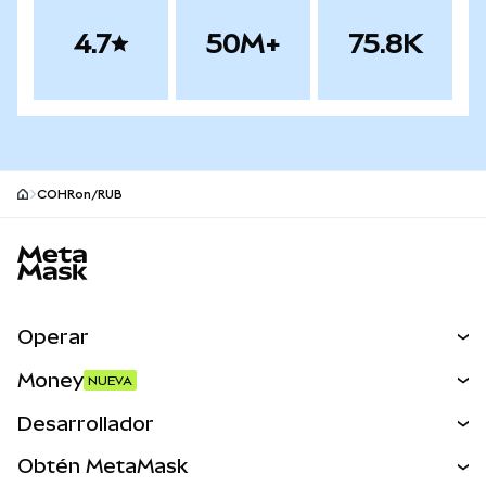
4.7
50M+
75.8K
COHRon/RUB
Pie de página del sitio MetaMask
Operar
Canjear
Money
NUEVA
Predecir
NUEVA
Comprar
Desarrollador
Perps
NUEVA
Tarjeta
Ver los documentos
Obtén MetaMask
Activos del mundo real
mUSD
NUEVA
Panel