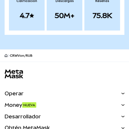
Calificación
Descargas
Reseñas
4.7
50M+
75.8K
CRWVon/RUB
Pie de página del sitio MetaMask
Operar
Canjear
Money
NUEVA
Predecir
NUEVA
Comprar
Desarrollador
Perps
NUEVA
Tarjeta
Ver los documentos
Obtén MetaMask