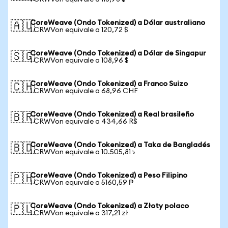
CoreWeave (Ondo Tokenized) a Dólar australiano
🇦🇺
1 CRWVon equivale a 120,72 $
CoreWeave (Ondo Tokenized) a Dólar de Singapur
🇸🇬
1 CRWVon equivale a 108,96 $
CoreWeave (Ondo Tokenized) a Franco Suizo
🇨🇭
1 CRWVon equivale a 68,96 CHF
CoreWeave (Ondo Tokenized) a Real brasileño
🇧🇷
1 CRWVon equivale a 434,66 R$
CoreWeave (Ondo Tokenized) a Taka de Bangladés
🇧🇩
1 CRWVon equivale a 10.505,81 ৳
CoreWeave (Ondo Tokenized) a Peso Filipino
🇵🇭
1 CRWVon equivale a 5160,59 ₱
CoreWeave (Ondo Tokenized) a Złoty polaco
🇵🇱
1 CRWVon equivale a 317,21 zł