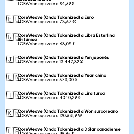
1 CRWVon equivale a 84,89 $
CoreWeave (Ondo Tokenized) a Euro
🇪🇺
1 CRWVon equivale a 73,67 €
CoreWeave (Ondo Tokenized) a Libra Esterlina
🇬🇧
Británica
1 CRWVon equivale a 63,09 £
CoreWeave (Ondo Tokenized) a Yen japonés
🇯🇵
1 CRWVon equivale a 13.447,32 ¥
CoreWeave (Ondo Tokenized) a Yuan chino
🇨🇳
1 CRWVon equivale a 573,00 ¥
CoreWeave (Ondo Tokenized) a Lira turca
🇹🇷
1 CRWVon equivale a 4040,29 ₺
CoreWeave (Ondo Tokenized) a Won surcoreano
🇰🇷
1 CRWVon equivale a 120.831,9 ₩
CoreWeave (Ondo Tokenized) a Dólar canadiense
🇨🇦
1 CRWVon equivale a 118,98 $