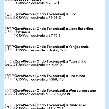
1 CRWVon equivale a 91,37 $
CoreWeave (Ondo Tokenized) a Euro
🇪🇺
1 CRWVon equivale a 79,05 €
CoreWeave (Ondo Tokenized) a Libra Esterlina
🇬🇧
Británica
1 CRWVon equivale a 67,72 £
CoreWeave (Ondo Tokenized) a Yen japonés
🇯🇵
1 CRWVon equivale a 14.418,79 ¥
CoreWeave (Ondo Tokenized) a Yuan chino
🇨🇳
1 CRWVon equivale a 616,49 ¥
CoreWeave (Ondo Tokenized) a Lira turca
🇹🇷
1 CRWVon equivale a 4358,17 ₺
CoreWeave (Ondo Tokenized) a Won surcoreano
🇰🇷
1 CRWVon equivale a 128.640,23 ₩
CoreWeave (Ondo Tokenized) a Rublo ruso
🇷🇺
1 CRWVon equivale a 7516,72 ₽