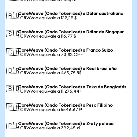
CoreWeave (Ondo Tokenized) a Dólar australiano
🇦🇺
1 CRWVon equivale a 129,29 $
CoreWeave (Ondo Tokenized) a Dólar de Singapur
🇸🇬
1 CRWVon equivale a 116,77 $
CoreWeave (Ondo Tokenized) a Franco Suizo
🇨🇭
1 CRWVon equivale a 73,83 CHF
CoreWeave (Ondo Tokenized) a Real brasileño
🇧🇷
1 CRWVon equivale a 465,75 R$
CoreWeave (Ondo Tokenized) a Taka de Bangladés
🇧🇩
1 CRWVon equivale a 11.276,44 ৳
CoreWeave (Ondo Tokenized) a Peso Filipino
🇵🇭
1 CRWVon equivale a 5546,67 ₱
CoreWeave (Ondo Tokenized) a Złoty polaco
🇵🇱
1 CRWVon equivale a 339,45 zł