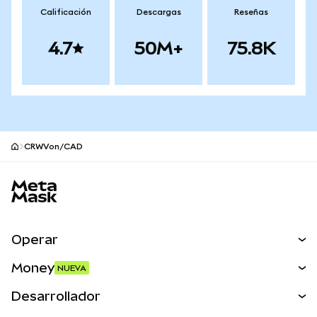
Calificación
Descargas
Reseñas
4.7
50M+
75.8K
CRWVon/CAD
Pie de página del sitio MetaMask
Operar
Canjear
Money
NUEVA
Predecir
NUEVA
Comprar
Desarrollador
Perps
NUEVA
Tarjeta
Ver los documentos