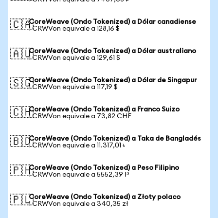
CoreWeave (Ondo Tokenized) a Dólar canadiense
🇨🇦
1 CRWVon equivale a 128,16 $
CoreWeave (Ondo Tokenized) a Dólar australiano
🇦🇺
1 CRWVon equivale a 129,61 $
CoreWeave (Ondo Tokenized) a Dólar de Singapur
🇸🇬
1 CRWVon equivale a 117,19 $
CoreWeave (Ondo Tokenized) a Franco Suizo
🇨🇭
1 CRWVon equivale a 73,82 CHF
CoreWeave (Ondo Tokenized) a Taka de Bangladés
🇧🇩
1 CRWVon equivale a 11.317,01 ৳
CoreWeave (Ondo Tokenized) a Peso Filipino
🇵🇭
1 CRWVon equivale a 5552,39 ₱
CoreWeave (Ondo Tokenized) a Złoty polaco
🇵🇱
1 CRWVon equivale a 340,35 zł