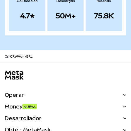
Calificación
Descargas
Reseñas
4.7
50M+
75.8K
CRWVon/BRL
Pie de página del sitio MetaMask
Operar
Canjear
Money
NUEVA
Predecir
NUEVA
Comprar
Desarrollador
Perps
NUEVA
Tarjeta
Ver los documentos
Obtén MetaMask