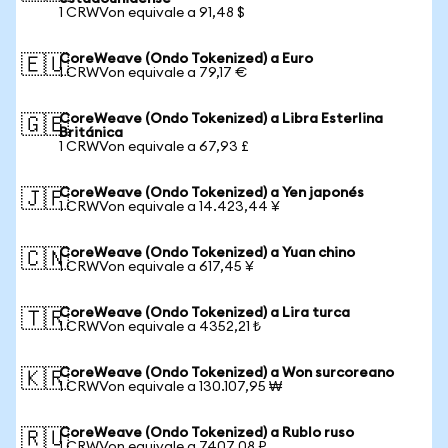
1 CRWVon equivale a 91,48 $
CoreWeave (Ondo Tokenized) a Euro
🇪🇺
1 CRWVon equivale a 79,17 €
CoreWeave (Ondo Tokenized) a Libra Esterlina
🇬🇧
Británica
1 CRWVon equivale a 67,93 £
CoreWeave (Ondo Tokenized) a Yen japonés
🇯🇵
1 CRWVon equivale a 14.423,44 ¥
CoreWeave (Ondo Tokenized) a Yuan chino
🇨🇳
1 CRWVon equivale a 617,45 ¥
CoreWeave (Ondo Tokenized) a Lira turca
🇹🇷
1 CRWVon equivale a 4352,21 ₺
CoreWeave (Ondo Tokenized) a Won surcoreano
🇰🇷
1 CRWVon equivale a 130.107,95 ₩
CoreWeave (Ondo Tokenized) a Rublo ruso
🇷🇺
1 CRWVon equivale a 7407,08 ₽