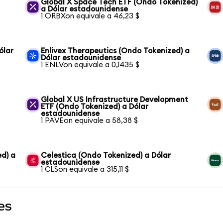
Global X Space Tech ETF (Ondo Tokenized)
a Dólar estadounidense
1 ORBXon equivale a 46,23 $
ólar
Enlivex Therapeutics (Ondo Tokenized) a
Dólar estadounidense
1 ENLVon equivale a 0,1435 $
Global X US Infrastructure Development
ETF (Ondo Tokenized) a Dólar
estadounidense
1 PAVEon equivale a 58,38 $
ed) a
Celestica (Ondo Tokenized) a Dólar
estadounidense
1 CLSon equivale a 315,11 $
es