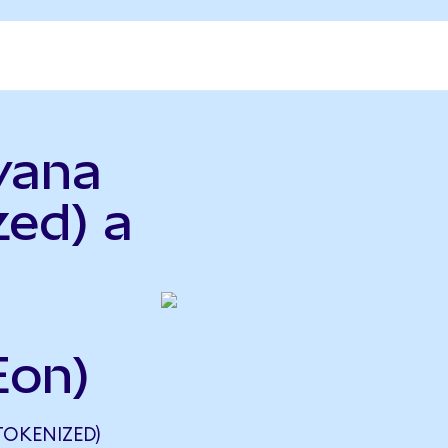
vana
zed) a
Eon)
OKENIZED)