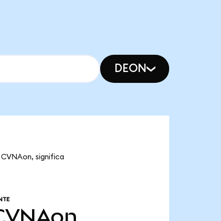
DEON
 CVNAon, significa
NTE
CVNAon