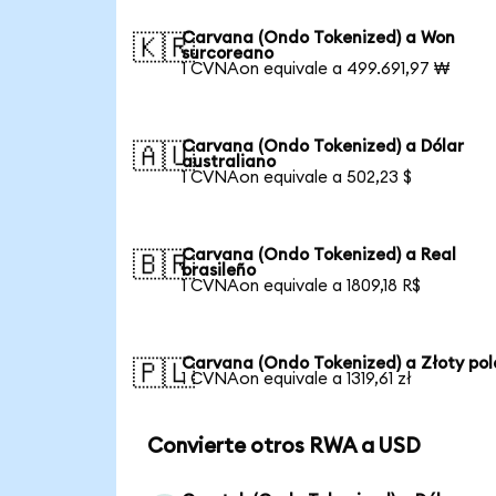
Carvana (Ondo Tokenized) a Won
🇰🇷
surcoreano
1 CVNAon equivale a 499.691,97 ₩
Carvana (Ondo Tokenized) a Dólar
🇦🇺
australiano
1 CVNAon equivale a 502,23 $
Carvana (Ondo Tokenized) a Real
🇧🇷
brasileño
1 CVNAon equivale a 1809,18 R$
Carvana (Ondo Tokenized) a Złoty po
🇵🇱
1 CVNAon equivale a 1319,61 zł
Convierte otros RWA a USD