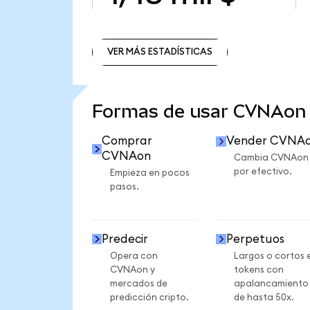
VER MÁS ESTADÍSTICAS
VER MÁS ESTADÍSTICAS
Formas de usar CVNAon
Comprar
Vender CVNA
CVNAon
Cambia CVNAon
por efectivo.
Empieza en pocos
pasos.
Predecir
Perpetuos
Opera con
Largos o cortos 
CVNAon y
tokens con
mercados de
apalancamiento
predicción cripto.
de hasta 50x.