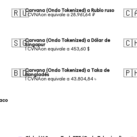
Carvana (Ondo Tokenized) a Rublo ruso
🇷🇺
🇨
1 CVNAon equivale a 28.961,64 ₽
Carvana (Ondo Tokenized) a Dólar de
🇸🇬
🇨
Singapur
1 CVNAon equivale a 453,60 $
Carvana (Ondo Tokenized) a Taka de
🇧🇩
🇵
Bangladés
1 CVNAon equivale a 43.804,84 ৳
laco