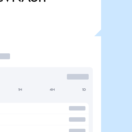
1H
4H
1D