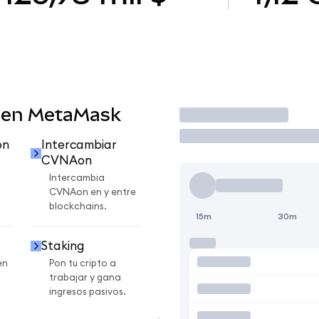
 en MetaMask
Operar
on
Intercambiar
CVNAon
Intercambia
CVNAon en y entre
blockchains.
15m
30m
Staking
en
Pon tu cripto a
trabajar y gana
ingresos pasivos.