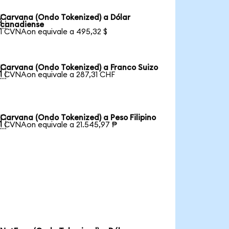
Carvana (Ondo Tokenized) a Dólar

canadiense
1 CVNAon equivale a 495,32 $
Carvana (Ondo Tokenized) a Franco Suizo

1 CVNAon equivale a 287,31 CHF
Carvana (Ondo Tokenized) a Peso Filipino

1 CVNAon equivale a 21.545,97 ₱