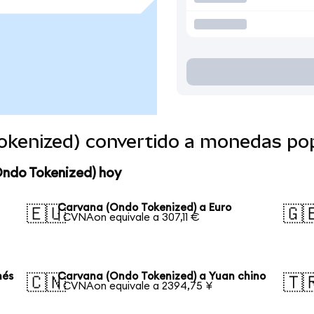
okenized) convertido a monedas po
Ondo Tokenized) hoy
Carvana (Ondo Tokenized) a Euro
🇪🇺
🇬
1 CVNAon equivale a 307,11 €
nés
Carvana (Ondo Tokenized) a Yuan chino
🇨🇳
🇹
1 CVNAon equivale a 2394,75 ¥