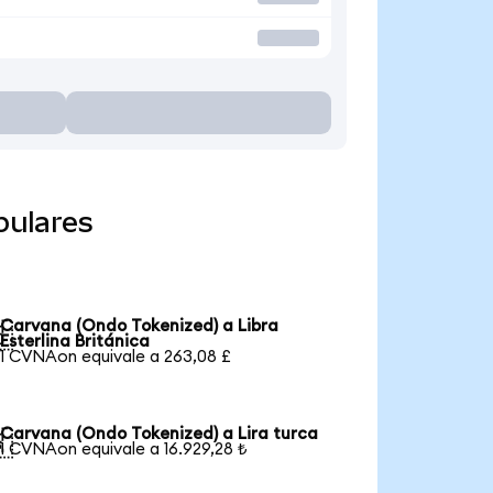
pulares
Carvana (Ondo Tokenized) a Libra

Esterlina Británica
1 CVNAon equivale a 263,08 £
Carvana (Ondo Tokenized) a Lira turca

1 CVNAon equivale a 16.929,28 ₺