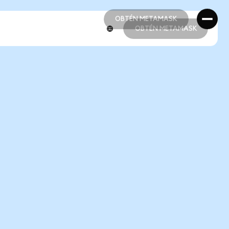
OBTÉN METAMASK
OBTÉN METAMASK
OBTÉN METAMASK
OBTÉN METAMASK