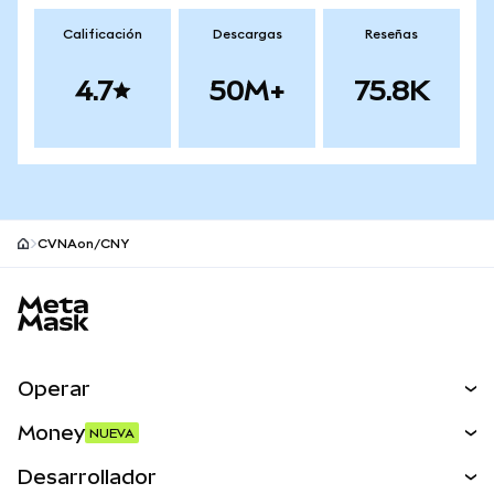
Calificación
Descargas
Reseñas
4.7
50M+
75.8K
CVNAon/CNY
Pie de página del sitio MetaMask
Operar
Canjear
Money
NUEVA
Predecir
NUEVA
Comprar
Desarrollador
Perps
NUEVA