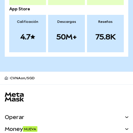
App Store
Calificación
Descargas
Reseñas
4.7
50M+
75.8K
CVNAon/SGD
Pie de página del sitio MetaMask
Operar
Canjear
Money
NUEVA