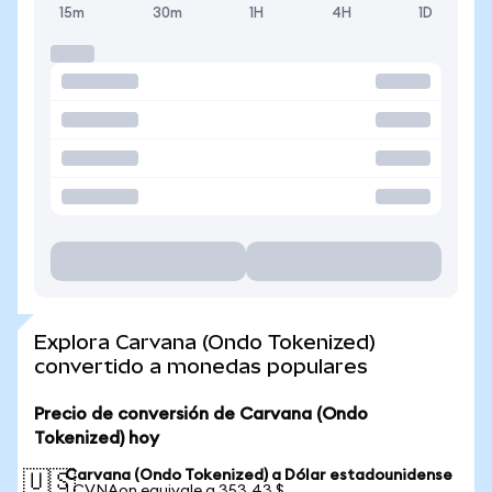
15m
30m
1H
4H
1D
Explora Carvana (Ondo Tokenized)
convertido a monedas populares
Precio de conversión de Carvana (Ondo
Tokenized) hoy
Carvana (Ondo Tokenized) a Dólar estadounidense
🇺🇸
1 CVNAon equivale a 353,43 $