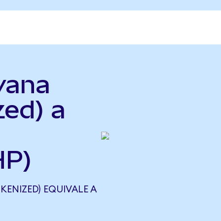
vana
zed) a
HP)
ENIZED) EQUIVALE A