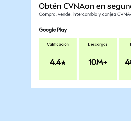
Obtén CVNAon en segun
Compra, vende, intercambia y canjea CVNAon
Google Play
Calificación
Descargas
4.4
10M+
4