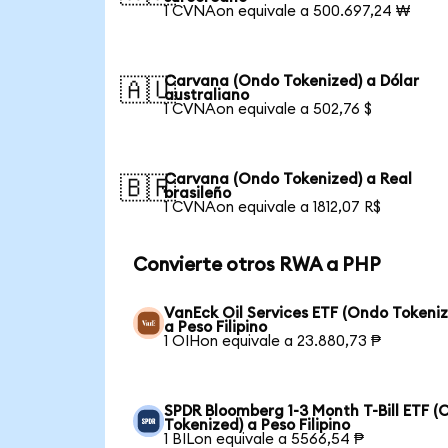
1 CVNAon equivale a 500.697,24 ₩
Carvana (Ondo Tokenized) a Dólar
🇦🇺
australiano
1 CVNAon equivale a 502,76 $
Carvana (Ondo Tokenized) a Real
🇧🇷
brasileño
1 CVNAon equivale a 1812,07 R$
Convierte otros RWA a PHP
VanEck Oil Services ETF (Ondo Tokeni
a Peso Filipino
1 OIHon equivale a 23.880,73 ₱
SPDR Bloomberg 1-3 Month T-Bill ETF 
Tokenized) a Peso Filipino
1 BILon equivale a 5566,54 ₱