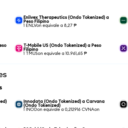
Enlivex Therapeutics (Ondo Tokenized) a
Peso Filipino
1 ENLVon equivale a 8,27 ₱
eso
T-Mobile US (Ondo Tokenized) a Peso
Filipino
1 TMUSon equivale a 10.961,65 ₱
es
s
zed)
Innodata (Ondo Tokenized) a Carvana
(Ondo Tokenized)
1 INODon equivale a 0,212916 CVNAon