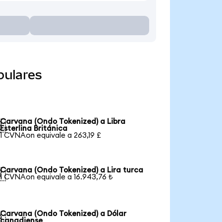
pulares
Carvana (Ondo Tokenized) a Libra

Esterlina Británica
1 CVNAon equivale a 263,19 £
Carvana (Ondo Tokenized) a Lira turca

1 CVNAon equivale a 16.943,76 ₺
Carvana (Ondo Tokenized) a Dólar

canadiense