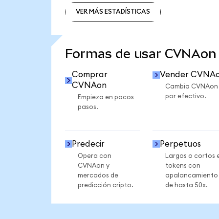
VER MÁS ESTADÍSTICAS
VER MÁS ESTADÍSTICAS
Formas de usar CVNAon
Comprar
Vender CVNA
CVNAon
Cambia CVNAon
por efectivo.
Empieza en pocos
pasos.
Predecir
Perpetuos
Opera con
Largos o cortos 
CVNAon y
tokens con
mercados de
apalancamiento
predicción cripto.
de hasta 50x.