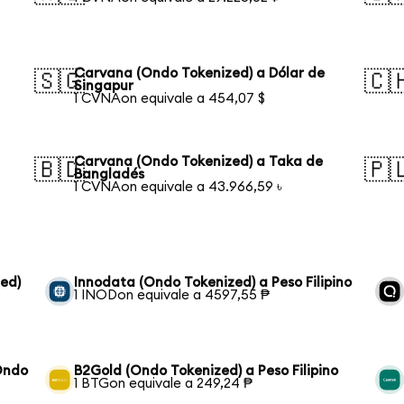
Carvana (Ondo Tokenized) a Dólar de
🇸🇬
🇨
Singapur
1 CVNAon equivale a 454,07 $
Carvana (Ondo Tokenized) a Taka de
🇧🇩
🇵
Bangladés
1 CVNAon equivale a 43.966,59 ৳
zed)
Innodata (Ondo Tokenized) a Peso Filipino
1 INODon equivale a 4597,55 ₱
(Ondo
B2Gold (Ondo Tokenized) a Peso Filipino
1 BTGon equivale a 249,24 ₱