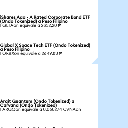
iShares Aaa - A Rated Corporate Bond ETF
(Ondo Tokenized) a Peso Filipino
1 QLTAon equivale a 2832,20 ₱
Global X Space Tech ETF (Ondo Tokenized)
a Peso Filipino
1 ORBXon equivale a 2649,83 ₱
Arqit Quantum (Ondo Tokenized) a
Carvana (Ondo Tokenized)
1 ARQQon equivale a 0,060274 CVNAon