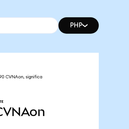
PHP
,90 CVNAon, significa
TE
CVNAon