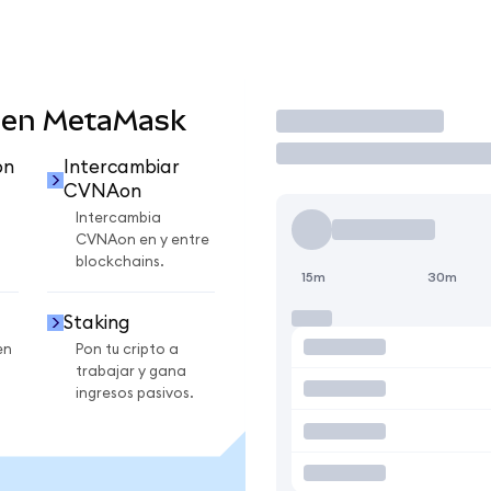
 en MetaMask
Operar
on
Intercambiar
CVNAon
Intercambia
CVNAon en y entre
blockchains.
15m
30m
Staking
en
Pon tu cripto a
trabajar y gana
ingresos pasivos.