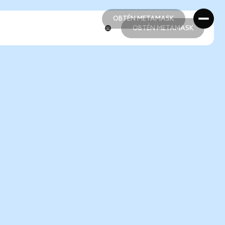
OBTÉN METAMASK
OBTÉN METAMASK
OBTÉN METAMASK
OBTÉN METAMASK