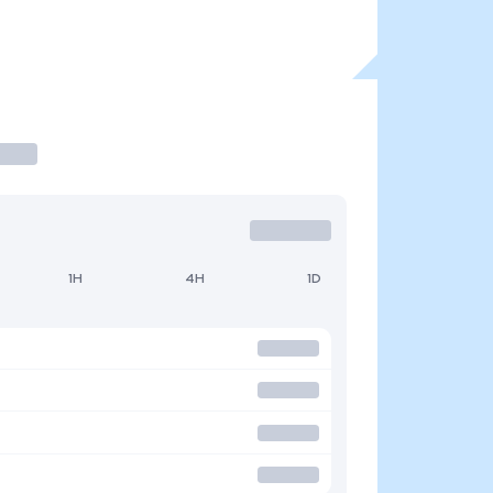
1H
4H
1D