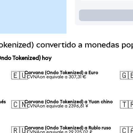
okenized) convertido a monedas po
Ondo Tokenized) hoy
Carvana (Ondo Tokenized) a Euro
🇪🇺
🇬
1 CVNAon equivale a 307,31 €
nés
Carvana (Ondo Tokenized) a Yuan chino
🇨🇳
🇹
1 CVNAon equivale a 2396,81 ¥
Carvana (Ondo Tokenized) a Rublo ruso
🇷🇺
🇨
1 CVNAon equivale a 29.225,02 ₽