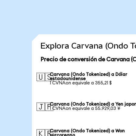
Explora Carvana (Ondo T
Precio de conversión de Carvana (
Carvana (Ondo Tokenized) a Dólar
🇺🇸
estadounidense
1 CVNAon equivale a 355,21 $
Carvana (Ondo Tokenized) a Yen japo
🇯🇵
1 CVNAon equivale a 55.929,03 ¥
Carvana (Ondo Tokenized) a Won
🇰🇷
surcoreano