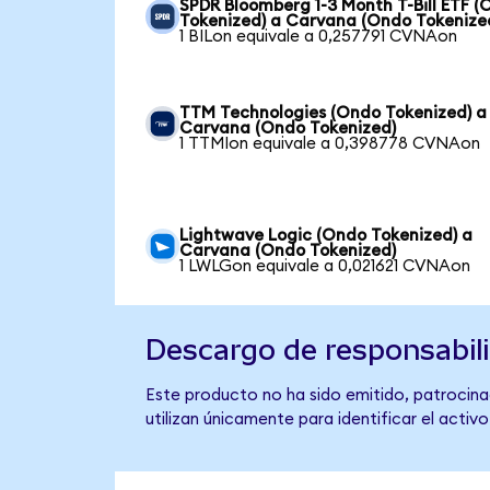
SPDR Bloomberg 1-3 Month T-Bill ETF 
Tokenized) a Carvana (Ondo Tokenize
1 BILon equivale a 0,257791 CVNAon
TTM Technologies (Ondo Tokenized) a
Carvana (Ondo Tokenized)
1 TTMIon equivale a 0,398778 CVNAon
Lightwave Logic (Ondo Tokenized) a
Carvana (Ondo Tokenized)
1 LWLGon equivale a 0,021621 CVNAon
Descargo de responsabil
Este producto no ha sido emitido, patrocina
utilizan únicamente para identificar el activ