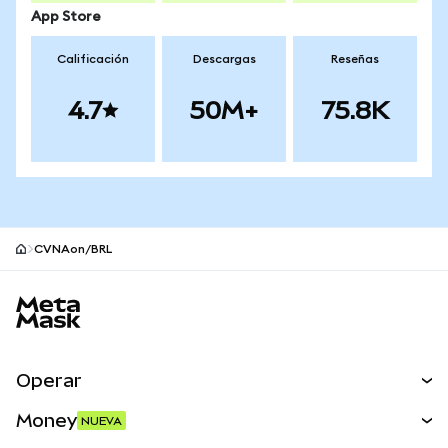
App Store
Calificación
Descargas
Reseñas
4.7
50M+
75.8K
CVNAon/BRL
Pie de página del sitio MetaMask
Operar
Canjear
Money
NUEVA
Predecir
NUEVA
Comprar