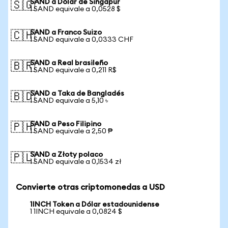
SAND a Dólar de Singapur
🇸🇬
1 SAND equivale a 0,0528 $
SAND a Franco Suizo
🇨🇭
1 SAND equivale a 0,0333 CHF
SAND a Real brasileño
🇧🇷
1 SAND equivale a 0,211 R$
SAND a Taka de Bangladés
🇧🇩
1 SAND equivale a 5,10 ৳
SAND a Peso Filipino
🇵🇭
1 SAND equivale a 2,50 ₱
SAND a Złoty polaco
🇵🇱
1 SAND equivale a 0,1534 zł
Convierte otras criptomonedas a USD
1INCH Token a Dólar estadounidense
1 1INCH equivale a 0,0824 $