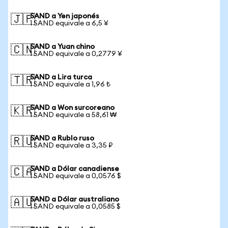
SAND a Yen japonés
🇯🇵
1 SAND equivale a 6,5 ¥
SAND a Yuan chino
🇨🇳
1 SAND equivale a 0,2779 ¥
SAND a Lira turca
🇹🇷
1 SAND equivale a 1,96 ₺
SAND a Won surcoreano
🇰🇷
1 SAND equivale a 58,61 ₩
SAND a Rublo ruso
🇷🇺
1 SAND equivale a 3,35 ₽
SAND a Dólar canadiense
🇨🇦
1 SAND equivale a 0,0576 $
SAND a Dólar australiano
🇦🇺
1 SAND equivale a 0,0585 $