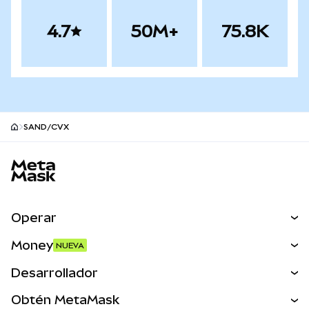
4.7
50M+
75.8K
SAND/CVX
Pie de página del sitio MetaMask
Operar
Canjear
Money
NUEVA
Predecir
NUEVA
Comprar
Desarrollador
Perps
NUEVA
Tarjeta
Ver los documentos
Obtén MetaMask
Activos del mundo real