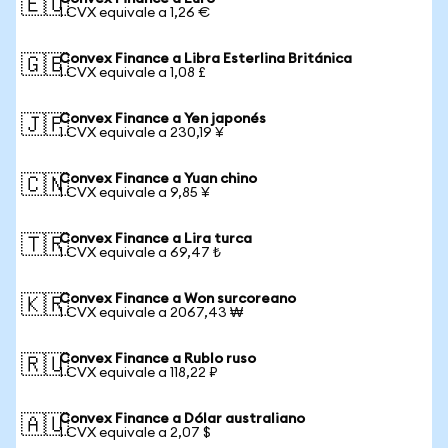
🇪🇺
1 CVX equivale a 1,26 €
Convex Finance a Libra Esterlina Británica
🇬🇧
1 CVX equivale a 1,08 £
Convex Finance a Yen japonés
🇯🇵
1 CVX equivale a 230,19 ¥
Convex Finance a Yuan chino
🇨🇳
1 CVX equivale a 9,85 ¥
Convex Finance a Lira turca
🇹🇷
1 CVX equivale a 69,47 ₺
Convex Finance a Won surcoreano
🇰🇷
1 CVX equivale a 2067,43 ₩
Convex Finance a Rublo ruso
🇷🇺
1 CVX equivale a 118,22 ₽
Convex Finance a Dólar australiano
🇦🇺
1 CVX equivale a 2,07 $