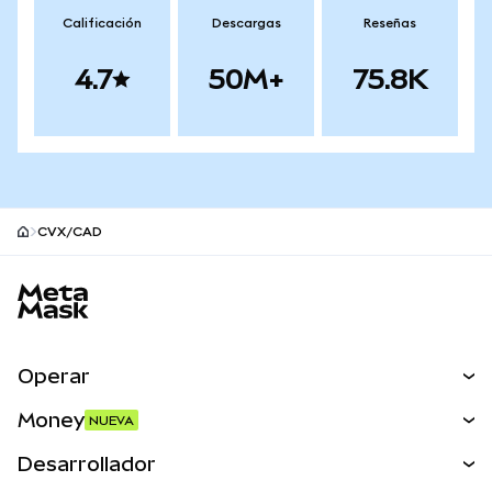
Calificación
Descargas
Reseñas
4.7
50M+
75.8K
CVX/CAD
Pie de página del sitio MetaMask
Operar
Canjear
Money
NUEVA
Predecir
NUEVA
Comprar
Desarrollador
Perps
NUEVA
Tarjeta
Ver los documentos