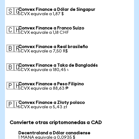
Convex Finance a Dólar de Singapur
🇸🇬
1 CVX equivale a 1,87 $
Convex Finance a Franco Suizo
🇨🇭
1 CVX equivale a 1,18 CHF
Convex Finance a Real brasileño
🇧🇷
1 CVX equivale a 7,50 R$
Convex Finance a Taka de Bangladés
🇧🇩
1 CVX equivale a 180,45 ৳
Convex Finance a Peso Filipino
🇵🇭
1 CVX equivale a 88,63 ₱
Convex Finance a Złoty polaco
🇵🇱
1 CVX equivale a 5,43 zł
Convierte otras criptomonedas a CAD
Decentraland a Dólar canadiense
1 MANA equivale a 0,0935 $