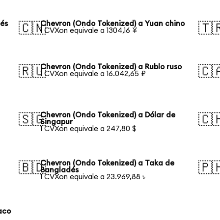
nés
Chevron (Ondo Tokenized) a Yuan chino
🇨🇳
🇹
1 CVXon equivale a 1304,16 ¥
Chevron (Ondo Tokenized) a Rublo ruso
🇷🇺
🇨
1 CVXon equivale a 16.042,65 ₽
Chevron (Ondo Tokenized) a Dólar de
🇸🇬
🇨
Singapur
1 CVXon equivale a 247,80 $
Chevron (Ondo Tokenized) a Taka de
🇧🇩
🇵
Bangladés
1 CVXon equivale a 23.969,88 ৳
aco