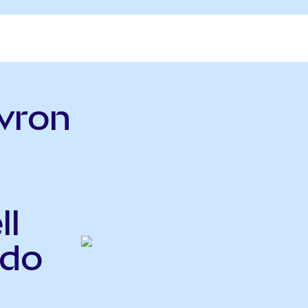
vron
ll
ndo