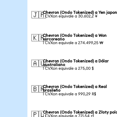
Chevron (Ondo Tokenized) a Yen japo
🇯🇵
1 CVXon equivale a 30.602,2 ¥
Chevron (Ondo Tokenized) a Won
🇰🇷
surcoreano
1 CVXon equivale a 274.499,25 ₩
Chevron (Ondo Tokenized) a Dólar
🇦🇺
australiano
1 CVXon equivale a 275,00 $
Chevron (Ondo Tokenized) a Real
🇧🇷
brasileño
1 CVXon equivale a 990,29 R$
Chevron (Ondo Tokenized) a Złoty pol
🇵🇱
1 CVXon equivale a 721,54 zł