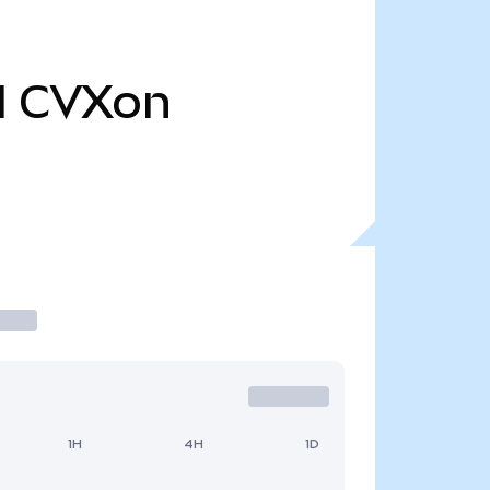
l
CVXon
1H
4H
1D