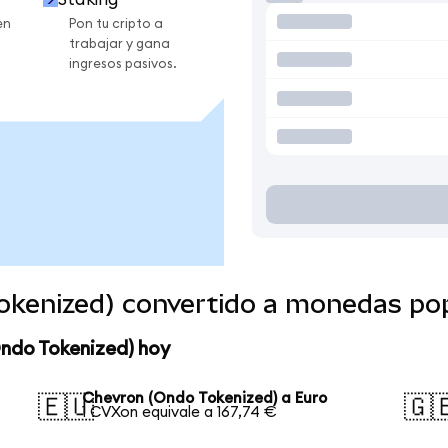
en
Pon tu cripto a
trabajar y gana
ingresos pasivos.
okenized) convertido a monedas po
Ondo Tokenized) hoy
Chevron (Ondo Tokenized) a Euro
🇪🇺
🇬
1 CVXon equivale a 167,74 €