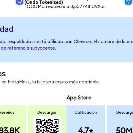
(Ondo Tokenized)
1 QCOMon equivale a 0,837748 CVXon
idad
do, respaldado ni está afiliado con Chevron. El nombre de la em
o de referencia subyacente.
os
n MetaMask, la billetera cripto más confiable.
App Store
Reseñas
Descargar
Calificación
Descarg
83.8K
4.7
50M