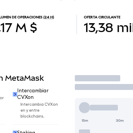
LUMEN DE OPERACIONES
(24 H)
OFERTA CIRCULANTE
,17 M $
13,38 mi
en MetaMask
Operar
Intercambiar
CVXon
or
Intercambia CVXon
en y entre
blockchains.
15m
30m
Staking