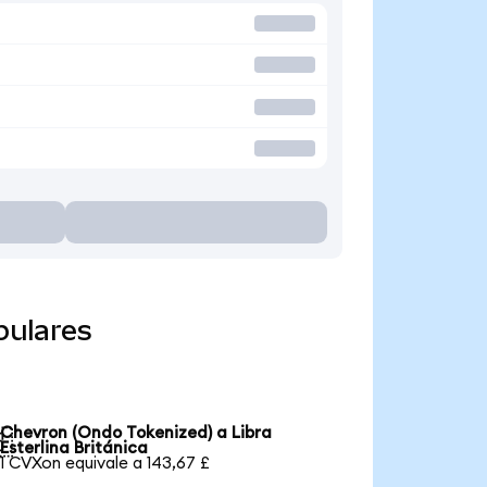
pulares
Chevron (Ondo Tokenized) a Libra

Esterlina Británica
1 CVXon equivale a 143,67 £