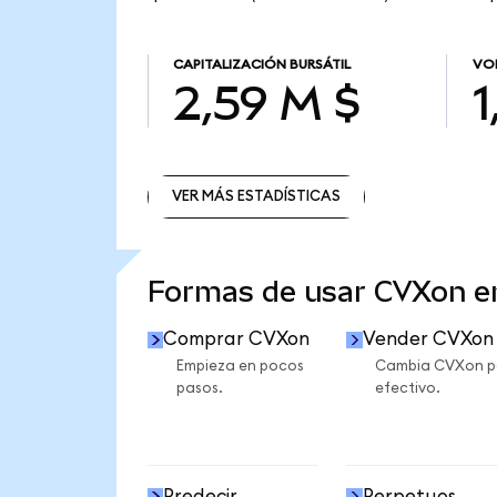
CAPITALIZACIÓN BURSÁTIL
VO
2,59 M $
1
VER MÁS ESTADÍSTICAS
VER MÁS ESTADÍSTICAS
Formas de usar CVXon 
Comprar CVXon
Vender CVXon
Empieza en pocos
Cambia CVXon p
pasos.
efectivo.
Predecir
Perpetuos