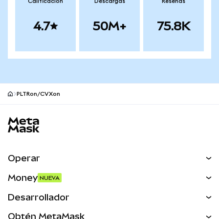
Calificación
Descargas
Reseñas
4.7
50M+
75.8K
PLTRon/CVXon
Pie de página del sitio MetaMask
Operar
Canjear
Money
NUEVA
Predecir
NUEVA
Comprar
Desarrollador
Perps
NUEVA
Tarjeta
Ver los documentos
Obtén MetaMask