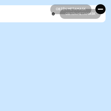
OBTÉN METAMASK
OBTÉN METAMASK
OBTÉN METAMASK
OBTÉN METAMASK