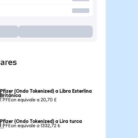
lares
Pfizer (Ondo Tokenized) a Libra Esterlina

Británica
1 PFEon equivale a 20,70 £
Pfizer (Ondo Tokenized) a Lira turca

1 PFEon equivale a 1332,72 ₺