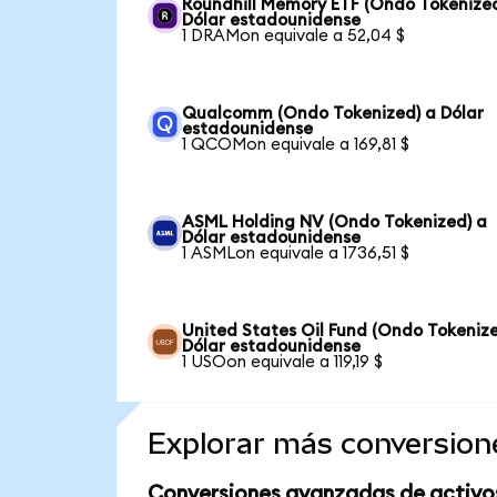
Roundhill Memory ETF (Ondo Tokenized
Dólar estadounidense
1 DRAMon equivale a 52,04 $
Qualcomm (Ondo Tokenized) a Dólar
estadounidense
1 QCOMon equivale a 169,81 $
ASML Holding NV (Ondo Tokenized) a
Dólar estadounidense
1 ASMLon equivale a 1736,51 $
United States Oil Fund (Ondo Tokenize
Dólar estadounidense
1 USOon equivale a 119,19 $
Explorar más conversion
Conversiones avanzadas de activo