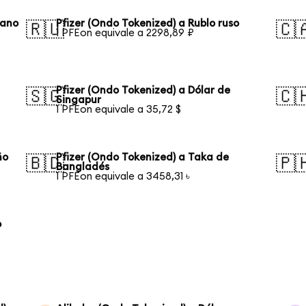
eano
Pfizer (Ondo Tokenized) a Rublo ruso
🇷🇺
🇨
1 PFEon equivale a 2298,89 ₽
Pfizer (Ondo Tokenized) a Dólar de
🇸🇬
🇨
Singapur
1 PFEon equivale a 35,72 $
ño
Pfizer (Ondo Tokenized) a Taka de
🇧🇩
🇵
Bangladés
1 PFEon equivale a 3458,31 ৳
o