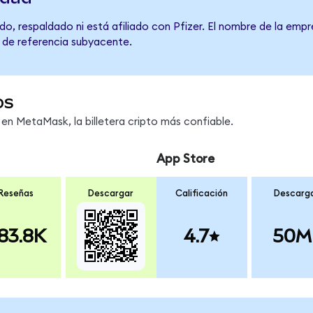
o, respaldado ni está afiliado con Pfizer. El nombre de la empr
o de referencia subyacente.
os
n MetaMask, la billetera cripto más confiable.
App Store
Reseñas
Descargar
Calificación
Descarg
83.8K
4.7
50M