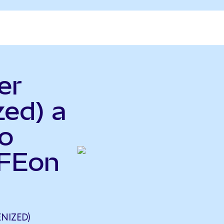
er
zed) a
o
PFEon
NIZED)