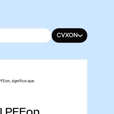
CVXON
PFEon, significa que
l
PFEon