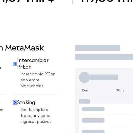
en MetaMask
Operar
Intercambiar
PFEon
r
Intercambia PFEon
en y entre
blockchains.
15m
30m
Staking
en
Pon tu cripto a
trabajar y gana
ingresos pasivos.