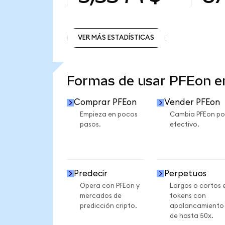
VER MÁS ESTADÍSTICAS
VER MÁS ESTADÍSTICAS
Formas de usar PFEon 
Comprar PFEon
Vender PFEon
Empieza en pocos
Cambia PFEon po
pasos.
efectivo.
Predecir
Perpetuos
Opera con PFEon y
Largos o cortos 
mercados de
tokens con
predicción cripto.
apalancamiento
de hasta 50x.