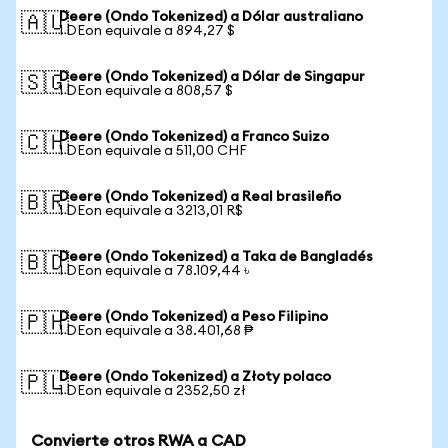
Deere (Ondo Tokenized) a Dólar australiano
🇦🇺
1 DEon equivale a 894,27 $
Deere (Ondo Tokenized) a Dólar de Singapur
🇸🇬
1 DEon equivale a 808,57 $
Deere (Ondo Tokenized) a Franco Suizo
🇨🇭
1 DEon equivale a 511,00 CHF
Deere (Ondo Tokenized) a Real brasileño
🇧🇷
1 DEon equivale a 3213,01 R$
Deere (Ondo Tokenized) a Taka de Bangladés
🇧🇩
1 DEon equivale a 78.109,44 ৳
Deere (Ondo Tokenized) a Peso Filipino
🇵🇭
1 DEon equivale a 38.401,68 ₱
Deere (Ondo Tokenized) a Złoty polaco
🇵🇱
1 DEon equivale a 2352,50 zł
Convierte otros RWA a CAD