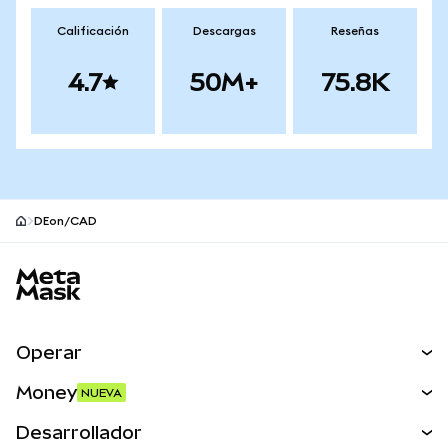
Calificación
Descargas
Reseñas
4.7
50M+
75.8K
DEon/CAD
Pie de página del sitio MetaMask
Operar
Canjear
Money
NUEVA
Predecir
NUEVA
Comprar
Desarrollador
Perps
NUEVA