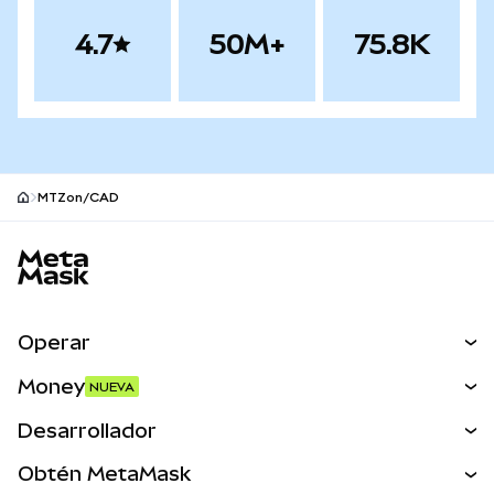
4.7
50M+
75.8K
MTZon/CAD
Pie de página del sitio MetaMask
Operar
Canjear
Money
NUEVA
Predecir
NUEVA
Comprar
Desarrollador
Perps
NUEVA
Tarjeta
Ver los documentos
Obtén MetaMask
Activos del mundo real
mUSD
NUEVA
Panel