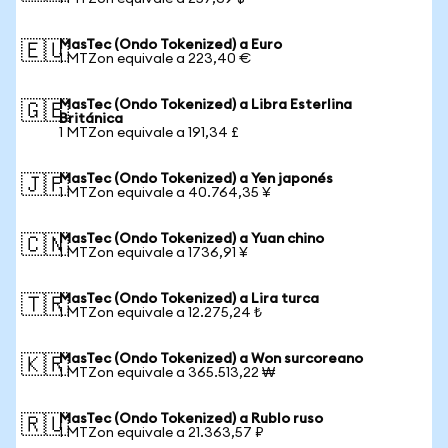
MasTec (Ondo Tokenized) a Euro
🇪🇺
1 MTZon equivale a 223,40 €
MasTec (Ondo Tokenized) a Libra Esterlina
🇬🇧
Británica
1 MTZon equivale a 191,34 £
MasTec (Ondo Tokenized) a Yen japonés
🇯🇵
1 MTZon equivale a 40.764,35 ¥
MasTec (Ondo Tokenized) a Yuan chino
🇨🇳
1 MTZon equivale a 1736,91 ¥
MasTec (Ondo Tokenized) a Lira turca
🇹🇷
1 MTZon equivale a 12.275,24 ₺
MasTec (Ondo Tokenized) a Won surcoreano
🇰🇷
1 MTZon equivale a 365.513,22 ₩
MasTec (Ondo Tokenized) a Rublo ruso
🇷🇺
1 MTZon equivale a 21.363,57 ₽