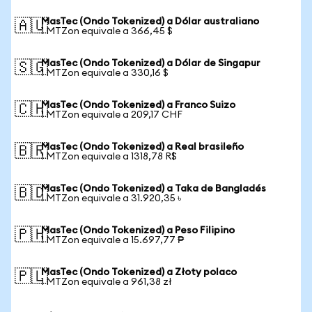
MasTec (Ondo Tokenized) a Dólar australiano
🇦🇺
1 MTZon equivale a 366,45 $
MasTec (Ondo Tokenized) a Dólar de Singapur
🇸🇬
1 MTZon equivale a 330,16 $
MasTec (Ondo Tokenized) a Franco Suizo
🇨🇭
1 MTZon equivale a 209,17 CHF
MasTec (Ondo Tokenized) a Real brasileño
🇧🇷
1 MTZon equivale a 1318,78 R$
MasTec (Ondo Tokenized) a Taka de Bangladés
🇧🇩
1 MTZon equivale a 31.920,35 ৳
MasTec (Ondo Tokenized) a Peso Filipino
🇵🇭
1 MTZon equivale a 15.697,77 ₱
MasTec (Ondo Tokenized) a Złoty polaco
🇵🇱
1 MTZon equivale a 961,38 zł