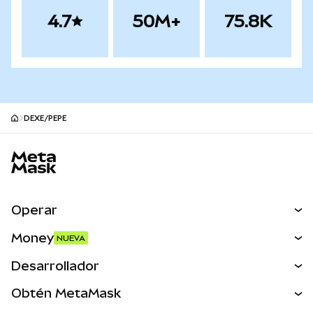
4.7
50M+
75.8K
DEXE/PEPE
Pie de página del sitio MetaMask
Operar
Canjear
Money
NUEVA
Predecir
NUEVA
Comprar
Desarrollador
Perps
NUEVA
Tarjeta
Ver los documentos
Obtén MetaMask
Activos del mundo real
mUSD
NUEVA
Panel
Obtén Metamask