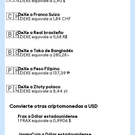
1 DEXE equivale a 2,90 $
DeXe a Franco Suizo
🇨🇭
1 DEXE equivale a 1,84 CHF
DeXe a Real brasileño
🇧🇷
1 DEXE equivale a 11,58 R$
DeXe a Taka de Bangladés
🇧🇩
1 DEXE equivale a 280,28 ৳
DeXe a Peso Filipino
🇵🇭
1 DEXE equivale a 137,39 ₱
DeXe a Złoty polaco
🇵🇱
1 DEXE equivale a 8,44 zł
Convierte otras criptomonedas a USD
Frax a Dólar estadounidense
1 FRAX equivale a 0,9906 $
JasmyCoin a Dólar estadounidense