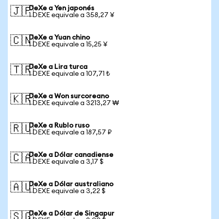
DeXe a Yen japonés
🇯🇵
1 DEXE equivale a 358,27 ¥
DeXe a Yuan chino
🇨🇳
1 DEXE equivale a 15,25 ¥
DeXe a Lira turca
🇹🇷
1 DEXE equivale a 107,71 ₺
DeXe a Won surcoreano
🇰🇷
1 DEXE equivale a 3213,27 ₩
DeXe a Rublo ruso
🇷🇺
1 DEXE equivale a 187,57 ₽
DeXe a Dólar canadiense
🇨🇦
1 DEXE equivale a 3,17 $
DeXe a Dólar australiano
🇦🇺
1 DEXE equivale a 3,22 $
DeXe a Dólar de Singapur
🇸🇬