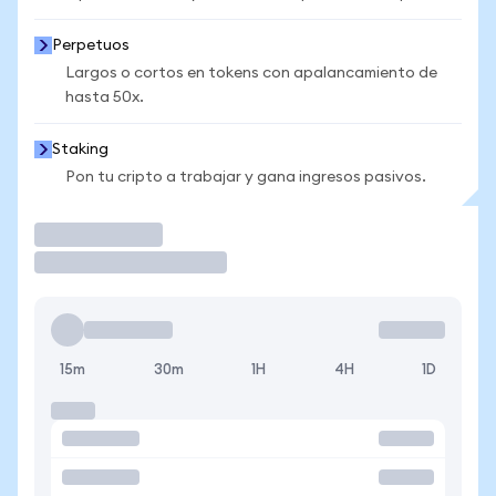
Perpetuos
Largos o cortos en tokens con apalancamiento de
hasta 50x.
Staking
Pon tu cripto a trabajar y gana ingresos pasivos.
Operar
15m
30m
1H
4H
1D