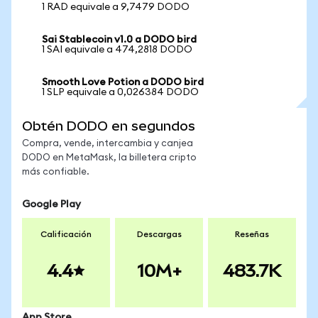
1 RAD equivale a 9,7479 DODO
Sai Stablecoin v1.0 a DODO bird
1 SAI equivale a 474,2818 DODO
Smooth Love Potion a DODO bird
1 SLP equivale a 0,026384 DODO
Obtén DODO en segundos
Compra, vende, intercambia y canjea
DODO en MetaMask, la billetera cripto
más confiable.
Google Play
Calificación
Descargas
Reseñas
4.4
10M+
483.7K
App Store