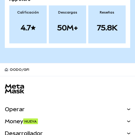
Calificación
Descargas
Reseñas
4.7
50M+
75.8K
DODO/GFI
Pie de página del sitio MetaMask
Operar
Canjear
Money
NUEVA
Predecir
NUEVA
Comprar
Desarrollador