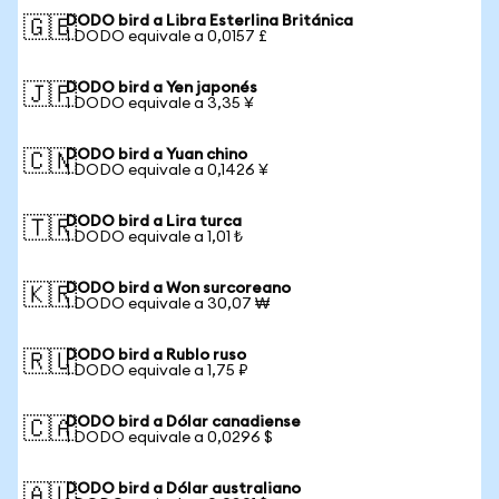
DODO bird a Libra Esterlina Británica
🇬🇧
1 DODO equivale a 0,0157 £
DODO bird a Yen japonés
🇯🇵
1 DODO equivale a 3,35 ¥
DODO bird a Yuan chino
🇨🇳
1 DODO equivale a 0,1426 ¥
DODO bird a Lira turca
🇹🇷
1 DODO equivale a 1,01 ₺
DODO bird a Won surcoreano
🇰🇷
1 DODO equivale a 30,07 ₩
DODO bird a Rublo ruso
🇷🇺
1 DODO equivale a 1,75 ₽
DODO bird a Dólar canadiense
🇨🇦
1 DODO equivale a 0,0296 $
DODO bird a Dólar australiano
🇦🇺