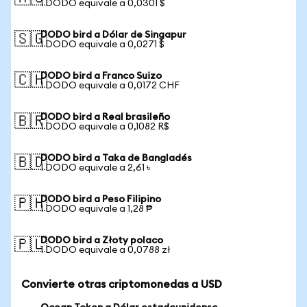
1 DODO equivale a 0,0301 $
DODO bird a Dólar de Singapur
🇸🇬
1 DODO equivale a 0,0271 $
DODO bird a Franco Suizo
🇨🇭
1 DODO equivale a 0,0172 CHF
DODO bird a Real brasileño
🇧🇷
1 DODO equivale a 0,1082 R$
DODO bird a Taka de Bangladés
🇧🇩
1 DODO equivale a 2,61 ৳
DODO bird a Peso Filipino
🇵🇭
1 DODO equivale a 1,28 ₱
DODO bird a Złoty polaco
🇵🇱
1 DODO equivale a 0,0788 zł
Convierte otras criptomonedas a USD