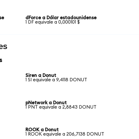
se
dForce a Dólar estadounidense
1 DF equivale a 0,000101 $
es
s
Siren a Donut
1 SI equivale a 9,4118 DONUT
pNetwork a Donut
1 PNT equivale a 2,8843 DONUT
ROOK a Donut
1 ROOK equivale a 206,7138 DONUT