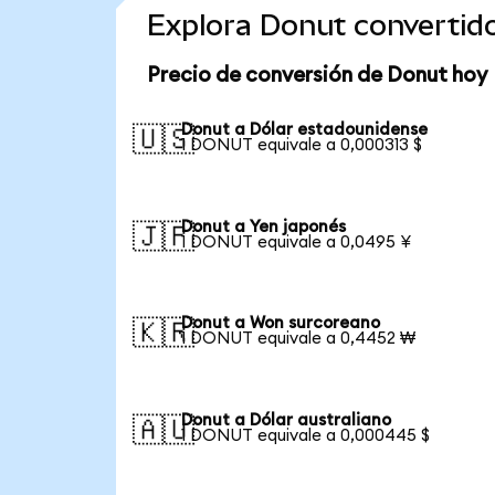
Explora Donut convertid
Precio de conversión de Donut hoy
Donut a Dólar estadounidense
🇺🇸
1 DONUT equivale a 0,000313 $
Donut a Yen japonés
🇯🇵
1 DONUT equivale a 0,0495 ¥
Donut a Won surcoreano
🇰🇷
1 DONUT equivale a 0,4452 ₩
Donut a Dólar australiano
🇦🇺
1 DONUT equivale a 0,000445 $