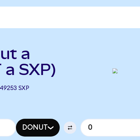
ut a
 a SXP)
49253 SXP
DONUT