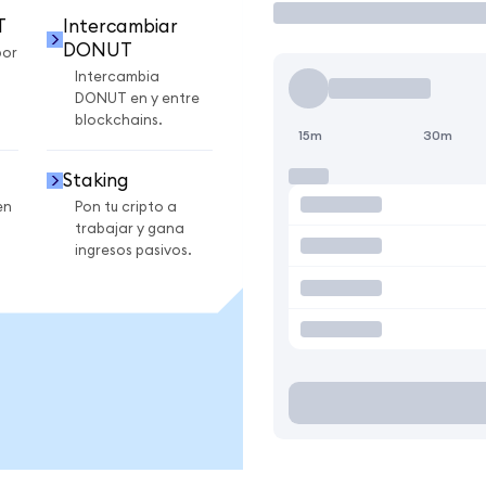
T
Intercambiar
DONUT
por
Intercambia
DONUT en y entre
blockchains.
15m
30m
Staking
en
Pon tu cripto a
trabajar y gana
ingresos pasivos.