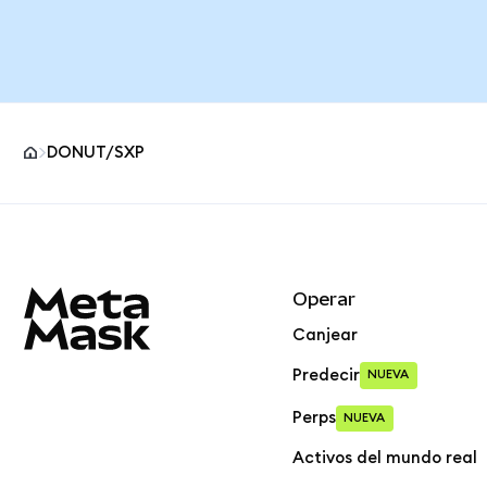
DONUT/SXP
Pie de página del sitio MetaMask
Operar
Canjear
Predecir
NUEVA
Perps
NUEVA
Activos del mundo real