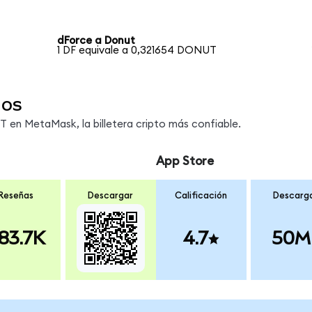
dForce a Donut
1 DF equivale a 0,321654 DONUT
dos
en MetaMask, la billetera cripto más confiable.
App Store
Reseñas
Descargar
Calificación
Descarg
83.7K
4.7
50M