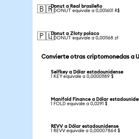
Donut a Real brasileño
🇧🇷
1 DONUT equivale a 0,001601 R$
Donut a Złoty polaco
🇵🇱
1 DONUT equivale a 0,001168 zł
Convierte otras criptomonedas a 
Selfkey a Dólar estadounidense
1 KEY equivale a 0,00001189 $
Manifold Finance a Dólar estadounide
1 FOLD equivale a 0,0291 $
REVV a Dólar estadounidense
1 REVV equivale a 0,00007864 $