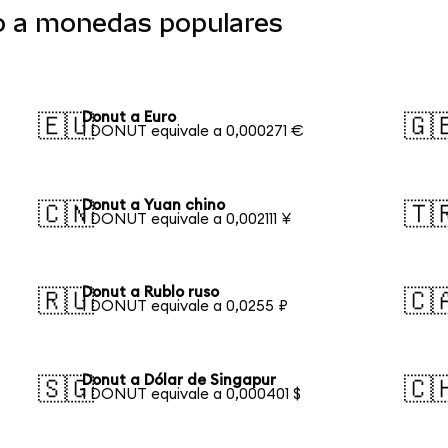
o a monedas populares
Donut a Euro
🇪🇺
🇬
1 DONUT equivale a 0,000271 €
Donut a Yuan chino
🇨🇳
🇹
1 DONUT equivale a 0,002111 ¥
Donut a Rublo ruso
🇷🇺
🇨
1 DONUT equivale a 0,0255 ₽
Donut a Dólar de Singapur
🇸🇬
🇨
1 DONUT equivale a 0,000401 $