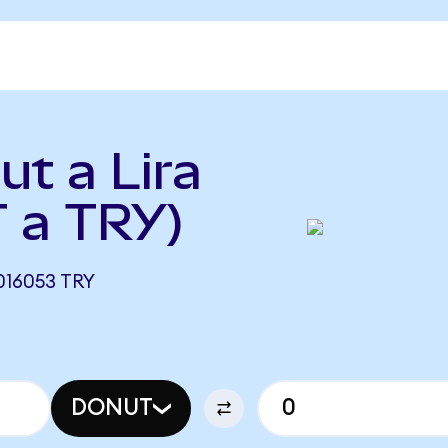
ut a Lira
 a TRY)
016053 TRY
DONUT