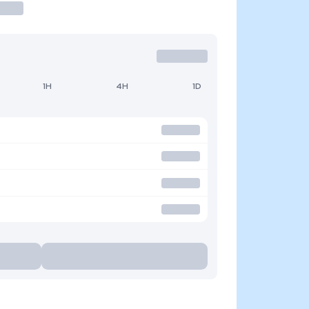
1H
4H
1D