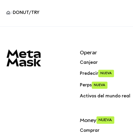
DONUT/TRY
Pie de página del sitio MetaMask
Operar
Canjear
Predecir
NUEVA
Perps
NUEVA
Activos del mundo real
Money
NUEVA
Comprar