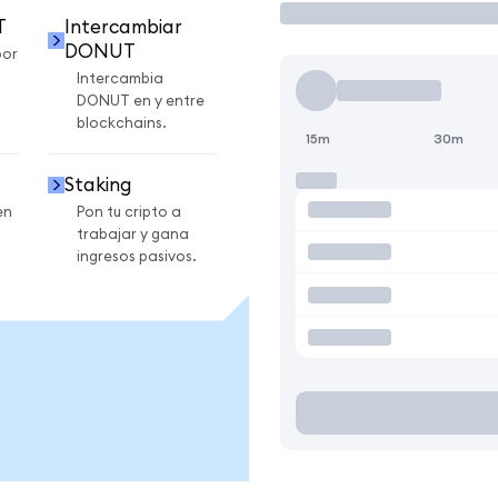
T
Intercambiar
DONUT
por
Intercambia
DONUT en y entre
blockchains.
15m
30m
Staking
en
Pon tu cripto a
trabajar y gana
ingresos pasivos.