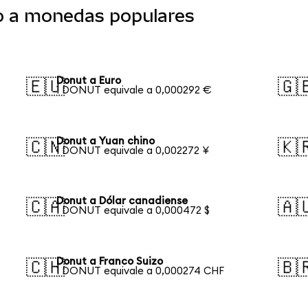
o a monedas populares
Donut a Euro
🇪🇺
🇬
1 DONUT equivale a 0,000292 €
Donut a Yuan chino
🇨🇳
🇰
1 DONUT equivale a 0,002272 ¥
Donut a Dólar canadiense
🇨🇦
🇦
1 DONUT equivale a 0,000472 $
Donut a Franco Suizo
🇨🇭
🇧
1 DONUT equivale a 0,000274 CHF