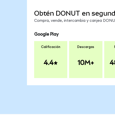
Obtén DONUT en segun
Compra, vende, intercambia y canjea DONUT 
Google Play
Calificación
Descargas
4.4
10M+
4