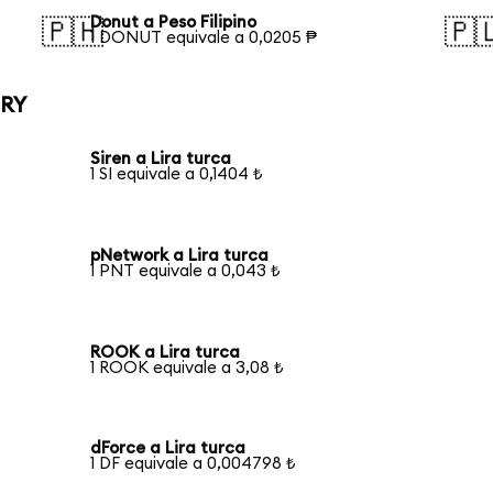
Donut a Peso Filipino
🇵🇭
🇵
1 DONUT equivale a 0,0205 ₱
TRY
Siren a Lira turca
1 SI equivale a 0,1404 ₺
pNetwork a Lira turca
1 PNT equivale a 0,043 ₺
ROOK a Lira turca
1 ROOK equivale a 3,08 ₺
dForce a Lira turca
1 DF equivale a 0,004798 ₺