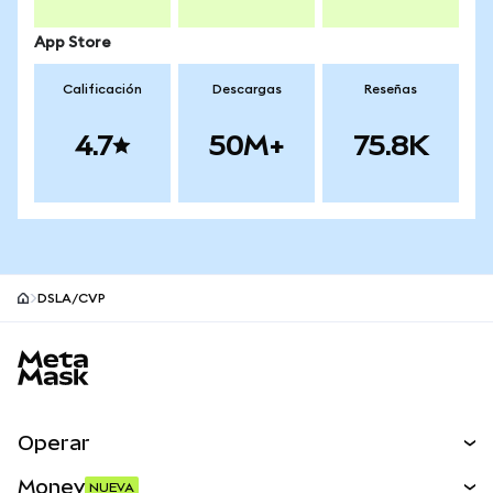
App Store
Calificación
Descargas
Reseñas
4.7
50M+
75.8K
DSLA/CVP
Pie de página del sitio MetaMask
Operar
Canjear
Money
NUEVA