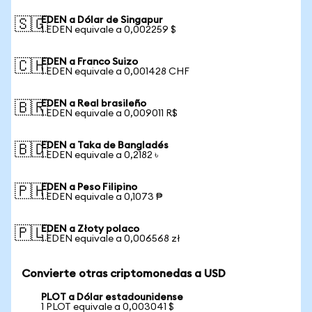
EDEN a Dólar de Singapur
🇸🇬
1 EDEN equivale a 0,002259 $
EDEN a Franco Suizo
🇨🇭
1 EDEN equivale a 0,001428 CHF
EDEN a Real brasileño
🇧🇷
1 EDEN equivale a 0,009011 R$
EDEN a Taka de Bangladés
🇧🇩
1 EDEN equivale a 0,2182 ৳
EDEN a Peso Filipino
🇵🇭
1 EDEN equivale a 0,1073 ₱
EDEN a Złoty polaco
🇵🇱
1 EDEN equivale a 0,006568 zł
Convierte otras criptomonedas a USD
PLOT a Dólar estadounidense
1 PLOT equivale a 0,003041 $