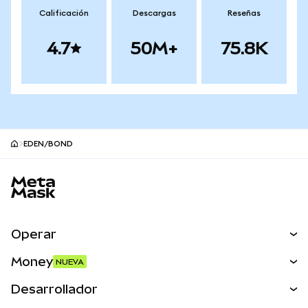
Calificación
Descargas
Reseñas
4.7
50M+
75.8K
EDEN/BOND
Pie de página del sitio MetaMask
Operar
Canjear
Money
NUEVA
Predecir
NUEVA
Comprar
Desarrollador
Perps
NUEVA
Tarjeta
Ver los documentos