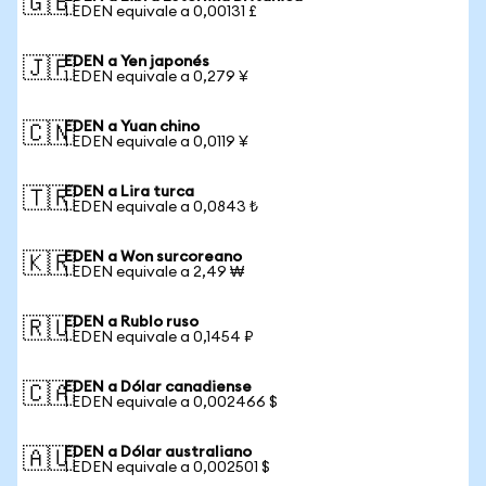
🇬🇧
1 EDEN equivale a 0,00131 £
EDEN a Yen japonés
🇯🇵
1 EDEN equivale a 0,279 ¥
EDEN a Yuan chino
🇨🇳
1 EDEN equivale a 0,0119 ¥
EDEN a Lira turca
🇹🇷
1 EDEN equivale a 0,0843 ₺
EDEN a Won surcoreano
🇰🇷
1 EDEN equivale a 2,49 ₩
EDEN a Rublo ruso
🇷🇺
1 EDEN equivale a 0,1454 ₽
EDEN a Dólar canadiense
🇨🇦
1 EDEN equivale a 0,002466 $
EDEN a Dólar australiano
🇦🇺
1 EDEN equivale a 0,002501 $