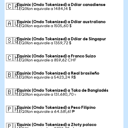
Equinix (Ondo Tokenized) a Dólar canadiense
🇨🇦
1 EQIXon equivale a 1484,14 $
Equinix (Ondo Tokenized) a Dólar australiano
🇦🇺
1 EQIXon equivale a 1505,60 $
Equinix (Ondo Tokenized) a Dólar de Singapur
🇸🇬
1 EQIXon equivale a 1359,72 $
Equinix (Ondo Tokenized) a Franco Suizo
🇨🇭
1 EQIXon equivale a 859,62 CHF
Equinix (Ondo Tokenized) a Real brasileño
🇧🇷
1 EQIXon equivale a 5423,24 R$
Equinix (Ondo Tokenized) a Taka de Bangladés
🇧🇩
1 EQIXon equivale a 131.680,70 ৳
Equinix (Ondo Tokenized) a Peso Filipino
🇵🇭
1 EQIXon equivale a 64.581,61 ₱
Equinix (Ondo Tokenized) a Złoty polaco
🇵🇱