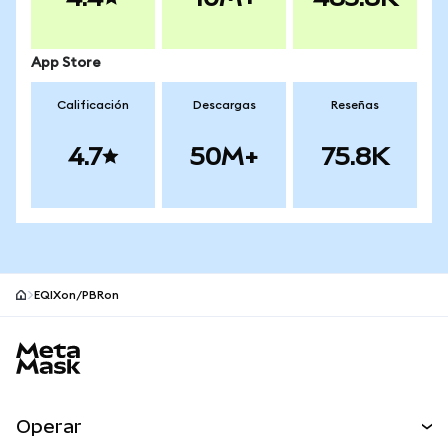
App Store
Calificación
Descargas
Reseñas
4.7
50M+
75.8K
EQIXon/PBRon
Pie de página del sitio MetaMask
Operar
Canjear