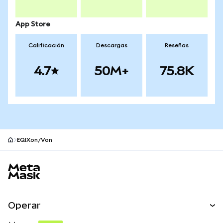
App Store
Calificación
Descargas
Reseñas
4.7
50M+
75.8K
EQIXon/Von
Pie de página del sitio MetaMask
Operar
Canjear