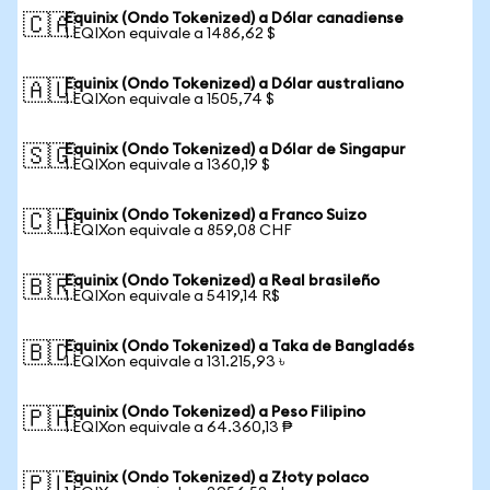
Equinix (Ondo Tokenized) a Dólar canadiense
🇨🇦
1 EQIXon equivale a 1486,62 $
Equinix (Ondo Tokenized) a Dólar australiano
🇦🇺
1 EQIXon equivale a 1505,74 $
Equinix (Ondo Tokenized) a Dólar de Singapur
🇸🇬
1 EQIXon equivale a 1360,19 $
Equinix (Ondo Tokenized) a Franco Suizo
🇨🇭
1 EQIXon equivale a 859,08 CHF
Equinix (Ondo Tokenized) a Real brasileño
🇧🇷
1 EQIXon equivale a 5419,14 R$
Equinix (Ondo Tokenized) a Taka de Bangladés
🇧🇩
1 EQIXon equivale a 131.215,93 ৳
Equinix (Ondo Tokenized) a Peso Filipino
🇵🇭
1 EQIXon equivale a 64.360,13 ₱
Equinix (Ondo Tokenized) a Złoty polaco
🇵🇱