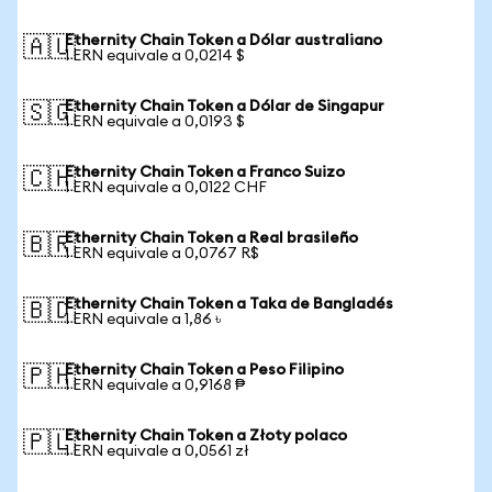
Ethernity Chain Token a Dólar australiano
🇦🇺
1 ERN equivale a 0,0214 $
Ethernity Chain Token a Dólar de Singapur
🇸🇬
1 ERN equivale a 0,0193 $
Ethernity Chain Token a Franco Suizo
🇨🇭
1 ERN equivale a 0,0122 CHF
Ethernity Chain Token a Real brasileño
🇧🇷
1 ERN equivale a 0,0767 R$
Ethernity Chain Token a Taka de Bangladés
🇧🇩
1 ERN equivale a 1,86 ৳
Ethernity Chain Token a Peso Filipino
🇵🇭
1 ERN equivale a 0,9168 ₱
Ethernity Chain Token a Złoty polaco
🇵🇱
1 ERN equivale a 0,0561 zł