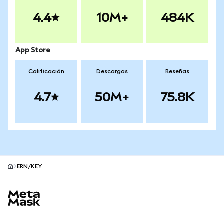
4.4
10M+
484K
App Store
Calificación
Descargas
Reseñas
4.7
50M+
75.8K
ERN/KEY
Pie de página del sitio MetaMask