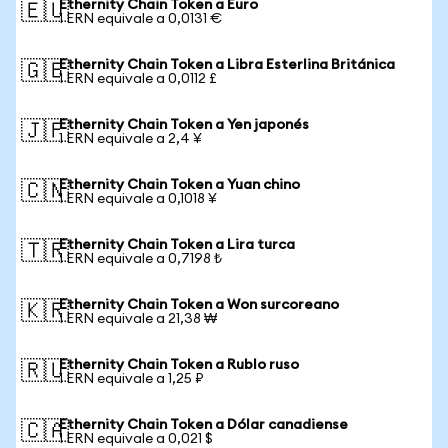
Ethernity Chain Token a Euro
🇪🇺
1 ERN equivale a 0,0131 €
Ethernity Chain Token a Libra Esterlina Británica
🇬🇧
1 ERN equivale a 0,0112 £
Ethernity Chain Token a Yen japonés
🇯🇵
1 ERN equivale a 2,4 ¥
Ethernity Chain Token a Yuan chino
🇨🇳
1 ERN equivale a 0,1018 ¥
Ethernity Chain Token a Lira turca
🇹🇷
1 ERN equivale a 0,7198 ₺
Ethernity Chain Token a Won surcoreano
🇰🇷
1 ERN equivale a 21,38 ₩
Ethernity Chain Token a Rublo ruso
🇷🇺
1 ERN equivale a 1,25 ₽
Ethernity Chain Token a Dólar canadiense
🇨🇦
1 ERN equivale a 0,021 $