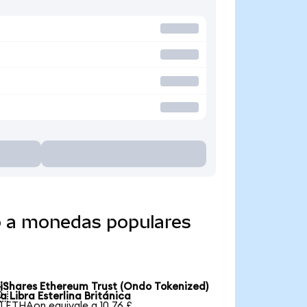
o a monedas populares
iShares Ethereum Trust (Ondo Tokenized)

a Libra Esterlina Británica
1 ETHAon equivale a 10,76 £