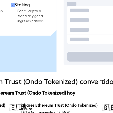
Staking
en
Pon tu cripto a
trabajar y gana
ingresos pasivos.
m Trust (Ondo Tokenized) convertid
hereum Trust (Ondo Tokenized) hoy
ed)
iShares Ethereum Trust (Ondo Tokenized)
🇪🇺
🇬
a Euro
1 ETHAon equivale a 12,55 €