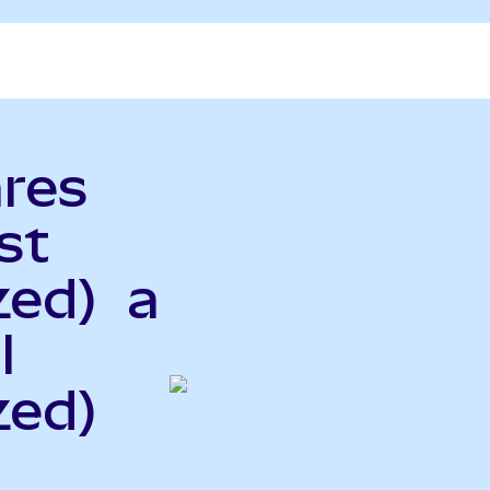
ares
st
zed) a
l
zed)