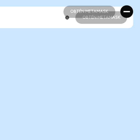
OBTÉN METAMASK
OBTÉN METAMASK
OBTÉN METAMASK
OBTÉN METAMASK