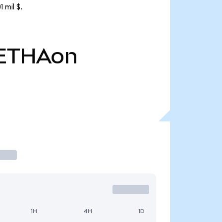
 mil $.
ETHAon
1H
4H
1D