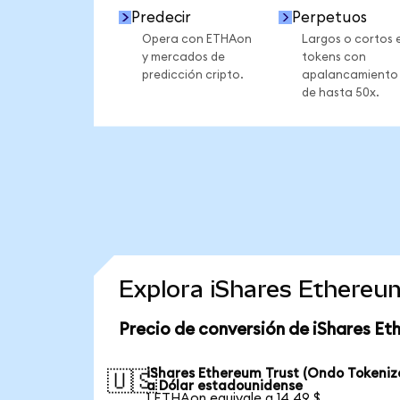
Predecir
Perpetuos
Opera con ETHAon
Largos o cortos 
y mercados de
tokens con
predicción cripto.
apalancamiento
de hasta 50x.
Explora iShares Ethereu
Precio de conversión de iShares Et
iShares Ethereum Trust (Ondo Tokeniz
🇺🇸
a Dólar estadounidense
1 ETHAon equivale a 14,49 $