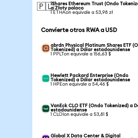
iShares Ethereum Trust (Ondo Tokeniz
🇵🇱
a Złoty polaco
1 ETHAon equivale a 53,98 zł
Convierte otros RWA a USD
abrdn Physical Platinum Shares ETF (
Tokenized) a Dólar estadounidense
1 PPLTon equivale a 156,63 $
Hewlett Packard Enterprise (Ondo
Tokenized) a Dólar estadounidense
1 HPEon equivale a 54,46 $
VanEck CLO ETF (Ondo Tokenized) a D
estadounidense
1 CLOIon equivale a 53,81 $
Global X Data Center & Digital