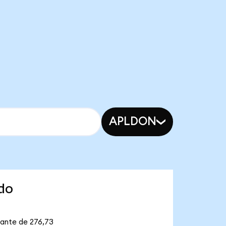
APLDON
do
lante de 276,73