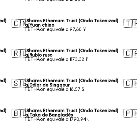
ed)
iShares Ethereum Trust (Ondo Tokenized)
🇨🇳
🇹
a Yuan chino
1 ETHAon equivale a 97,80 ¥
ed)
iShares Ethereum Trust (Ondo Tokenized)
🇷🇺
🇨
a Rublo ruso
1 ETHAon equivale a 1173,32 ₽
ed)
iShares Ethereum Trust (Ondo Tokenized)
🇸🇬
🇨
a Dólar de Singapur
1 ETHAon equivale a 18,57 $
ed)
iShares Ethereum Trust (Ondo Tokenized)
🇧🇩
🇵
a Taka de Bangladés
1 ETHAon equivale a 1790,94 ৳