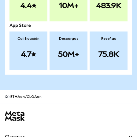
4.4
10M+
483.9K
App Store
Calificación
Descargas
Reseñas
4.7
50M+
75.8K
ETHAon/CLOAon
Pie de página del sitio MetaMask
Operar