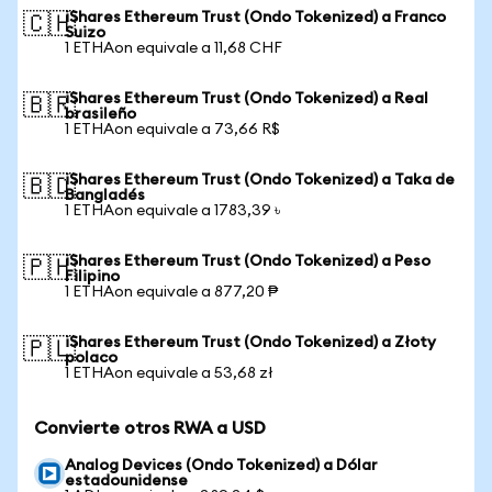
iShares Ethereum Trust (Ondo Tokenized) a Franco
🇨🇭
Suizo
1 ETHAon equivale a 11,68 CHF
iShares Ethereum Trust (Ondo Tokenized) a Real
🇧🇷
brasileño
1 ETHAon equivale a 73,66 R$
iShares Ethereum Trust (Ondo Tokenized) a Taka de
🇧🇩
Bangladés
1 ETHAon equivale a 1783,39 ৳
iShares Ethereum Trust (Ondo Tokenized) a Peso
🇵🇭
Filipino
1 ETHAon equivale a 877,20 ₱
iShares Ethereum Trust (Ondo Tokenized) a Złoty
🇵🇱
polaco
1 ETHAon equivale a 53,68 zł
Convierte otros RWA a USD
Analog Devices (Ondo Tokenized) a Dólar
estadounidense