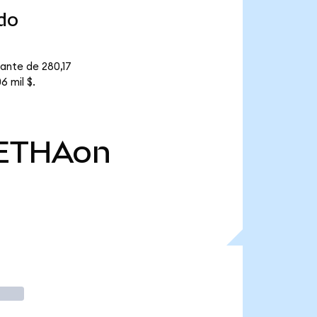
do
lante de 280,17
6 mil $.
ETHAon