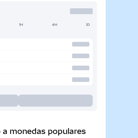
1H
4H
1D
o a monedas populares