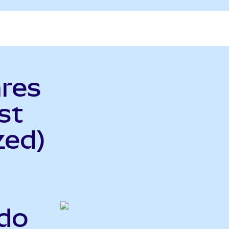
ares
st
zed)
ndo