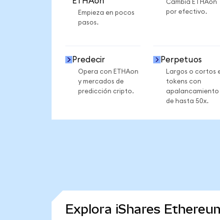
ETHAon
Cambia ETHAon
por efectivo.
Empieza en pocos
pasos.
Predecir
Perpetuos
Opera con ETHAon
Largos o cortos 
y mercados de
tokens con
predicción cripto.
apalancamiento
de hasta 50x.
Explora iShares Ethereu