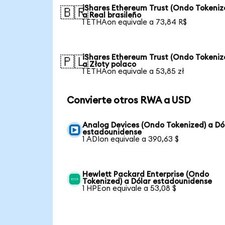
iShares Ethereum Trust (Ondo Tokeniz
🇧🇷
a Real brasileño
1 ETHAon equivale a 73,84 R$
iShares Ethereum Trust (Ondo Tokeniz
🇵🇱
a Złoty polaco
1 ETHAon equivale a 53,85 zł
Convierte otros RWA a USD
Analog Devices (Ondo Tokenized) a Dó
estadounidense
1 ADIon equivale a 390,63 $
Hewlett Packard Enterprise (Ondo
Tokenized) a Dólar estadounidense
1 HPEon equivale a 53,08 $