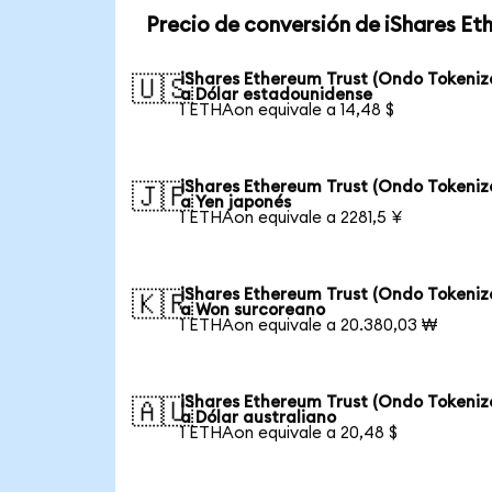
Precio de conversión de iShares Et
iShares Ethereum Trust (Ondo Tokeniz
🇺🇸
a Dólar estadounidense
1 ETHAon equivale a 14,48 $
iShares Ethereum Trust (Ondo Tokeniz
🇯🇵
a Yen japonés
1 ETHAon equivale a 2281,5 ¥
iShares Ethereum Trust (Ondo Tokeniz
🇰🇷
a Won surcoreano
1 ETHAon equivale a 20.380,03 ₩
iShares Ethereum Trust (Ondo Tokeniz
🇦🇺
a Dólar australiano
1 ETHAon equivale a 20,48 $