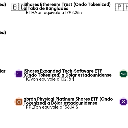
ed)
iShares Ethereum Trust (Ondo Tokenized)
🇧🇩
🇵
a Taka de Bangladés
1 ETHAon equivale a 1792,28 ৳
ed)
lar
iShares Expanded Tech-Software ETF
(Ondo Tokenized) a Dólar estadounidense
1 IGVon equivale a 102,18 $
abrdn Physical Platinum Shares ETF (Ondo
Tokenized) a Dólar estadounidense
1 PPLTon equivale a 158,14 $