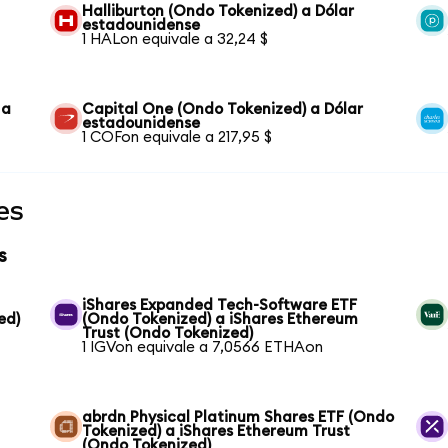
Halliburton (Ondo Tokenized) a Dólar
estadounidense
1 HALon equivale a 32,24 $
 a
Capital One (Ondo Tokenized) a Dólar
estadounidense
1 COFon equivale a 217,95 $
es
s
iShares Expanded Tech-Software ETF
ed)
(Ondo Tokenized) a iShares Ethereum
Trust (Ondo Tokenized)
1 IGVon equivale a 7,0566 ETHAon
abrdn Physical Platinum Shares ETF (Ondo
Tokenized) a iShares Ethereum Trust
(Ondo Tokenized)