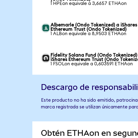
1 HPEon equivale a 3,6657 ETHAon
Albemarle (Ondo Tokenized) a iShares
Ethereum Trust (Ondo Tokenized)
1 ALBon equivale a 8,9503 ETHAon
Fidelity Solana Fund (Ondo Tokenized)
iShares Ethereum Trust (Ondo Tokeniz
1 FSOLon equivale a 0,603591 ETHAon
Descargo de responsabil
Este producto no ha sido emitido, patrocinad
marca registrada se utilizan únicamente para
Obtén ETHAon en segun