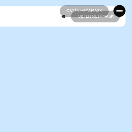
OBTÉN METAMASK
OBTÉN METAMASK
OBTÉN METAMASK
OBTÉN METAMASK