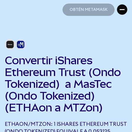
OBTÉN METAMASK
OBTÉN METAMASK
Convertir iShares
Ethereum Trust (Ondo
Tokenized) a MasTec
(Ondo Tokenized)
(ETHAon a MTZon)
ETHAON/MTZON: 1 ISHARES ETHEREUM TRUST
(ONDO TOKENIZED) EQUIVALE A 0,053125