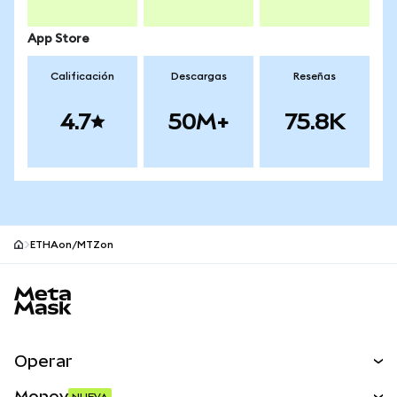
App Store
Calificación
Descargas
Reseñas
4.7
50M+
75.8K
ETHAon/MTZon
Pie de página del sitio MetaMask
Operar
Canjear
Money
NUEVA