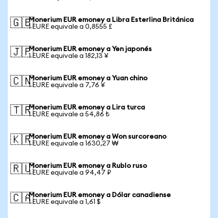
Monerium EUR emoney a Libra Esterlina Británica
🇬🇧
1 EURE equivale a 0,8555 £
Monerium EUR emoney a Yen japonés
🇯🇵
1 EURE equivale a 182,13 ¥
Monerium EUR emoney a Yuan chino
🇨🇳
1 EURE equivale a 7,76 ¥
Monerium EUR emoney a Lira turca
🇹🇷
1 EURE equivale a 54,86 ₺
Monerium EUR emoney a Won surcoreano
🇰🇷
1 EURE equivale a 1630,27 ₩
Monerium EUR emoney a Rublo ruso
🇷🇺
1 EURE equivale a 94,47 ₽
Monerium EUR emoney a Dólar canadiense
🇨🇦
1 EURE equivale a 1,61 $