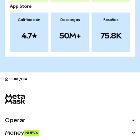
App Store
Calificación
Descargas
Reseñas
4.7
50M+
75.8K
EURE/DIA
Pie de página del sitio MetaMask
Operar
Canjear
Money
NUEVA
Predecir
NUEVA
Comprar