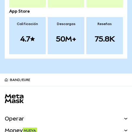
App Store
Calificación
Descargas
Reseñas
4.7
50M+
75.8K
BAND/EURE
Pie de página del sitio MetaMask
Operar
Canjear
Money
NUEVA