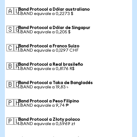
Band Protocol a Dólar australiano
🇦🇺
1 BAND equivale a 0,2273 $
Band Protocol a Dólar de Singapur
🇸🇬
1 BAND equivale a 0,205 $
Band Protocol a Franco Suizo
🇨🇭
1 BAND equivale a 0,1297 CHF
Band Protocol a Real brasileño
🇧🇷
1 BAND equivale a 0,8176 R$
Band Protocol a Taka de Bangladés
🇧🇩
1 BAND equivale a 19,83 ৳
Band Protocol a Peso Filipino
🇵🇭
1 BAND equivale a 9,74 ₱
Band Protocol a Złoty polaco
🇵🇱
1 BAND equivale a 0,5969 zł