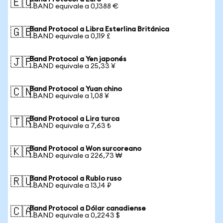
🇪🇺
1 BAND equivale a 0,1388 €
Band Protocol a Libra Esterlina Británica
🇬🇧
1 BAND equivale a 0,119 £
Band Protocol a Yen japonés
🇯🇵
1 BAND equivale a 25,33 ¥
Band Protocol a Yuan chino
🇨🇳
1 BAND equivale a 1,08 ¥
Band Protocol a Lira turca
🇹🇷
1 BAND equivale a 7,63 ₺
Band Protocol a Won surcoreano
🇰🇷
1 BAND equivale a 226,73 ₩
Band Protocol a Rublo ruso
🇷🇺
1 BAND equivale a 13,14 ₽
Band Protocol a Dólar canadiense
🇨🇦
1 BAND equivale a 0,2243 $