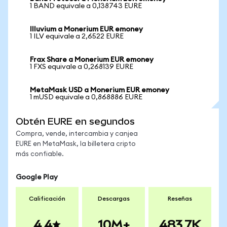
1 BAND equivale a 0,138743 EURE
Illuvium a Monerium EUR emoney
1 ILV equivale a 2,6522 EURE
Frax Share a Monerium EUR emoney
1 FXS equivale a 0,268139 EURE
MetaMask USD a Monerium EUR emoney
1 mUSD equivale a 0,868886 EURE
Obtén EURE en segundos
Compra, vende, intercambia y canjea
EURE en MetaMask, la billetera cripto
más confiable.
Google Play
Calificación
Descargas
Reseñas
4.4
10M+
483.7K