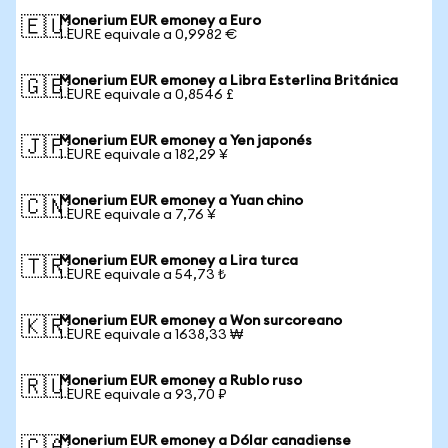
Monerium EUR emoney a Euro
🇪🇺
1 EURE equivale a 0,9982 €
Monerium EUR emoney a Libra Esterlina Británica
🇬🇧
1 EURE equivale a 0,8546 £
Monerium EUR emoney a Yen japonés
🇯🇵
1 EURE equivale a 182,29 ¥
Monerium EUR emoney a Yuan chino
🇨🇳
1 EURE equivale a 7,76 ¥
Monerium EUR emoney a Lira turca
🇹🇷
1 EURE equivale a 54,73 ₺
Monerium EUR emoney a Won surcoreano
🇰🇷
1 EURE equivale a 1638,33 ₩
Monerium EUR emoney a Rublo ruso
🇷🇺
1 EURE equivale a 93,70 ₽
Monerium EUR emoney a Dólar canadiense