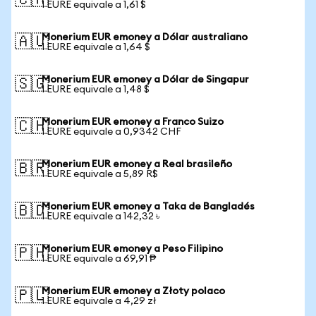
🇨🇦
1 EURE equivale a 1,61 $
Monerium EUR emoney a Dólar australiano
🇦🇺
1 EURE equivale a 1,64 $
Monerium EUR emoney a Dólar de Singapur
🇸🇬
1 EURE equivale a 1,48 $
Monerium EUR emoney a Franco Suizo
🇨🇭
1 EURE equivale a 0,9342 CHF
Monerium EUR emoney a Real brasileño
🇧🇷
1 EURE equivale a 5,89 R$
Monerium EUR emoney a Taka de Bangladés
🇧🇩
1 EURE equivale a 142,32 ৳
Monerium EUR emoney a Peso Filipino
🇵🇭
1 EURE equivale a 69,91 ₱
Monerium EUR emoney a Złoty polaco
🇵🇱
1 EURE equivale a 4,29 zł