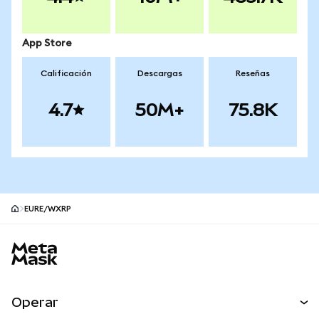
App Store
Calificación
Descargas
Reseñas
4.7
50M+
75.8K
EURE/WXRP
Pie de página del sitio MetaMask
Operar
Canjear