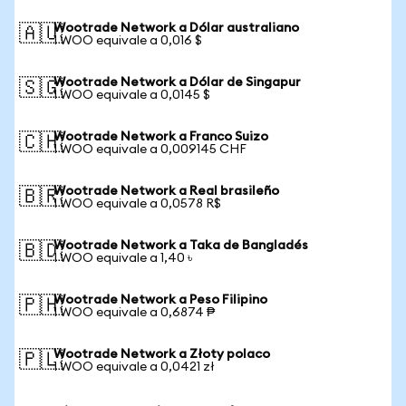
Wootrade Network a Dólar australiano
🇦🇺
1 WOO equivale a 0,016 $
Wootrade Network a Dólar de Singapur
🇸🇬
1 WOO equivale a 0,0145 $
Wootrade Network a Franco Suizo
🇨🇭
1 WOO equivale a 0,009145 CHF
Wootrade Network a Real brasileño
🇧🇷
1 WOO equivale a 0,0578 R$
Wootrade Network a Taka de Bangladés
🇧🇩
1 WOO equivale a 1,40 ৳
Wootrade Network a Peso Filipino
🇵🇭
1 WOO equivale a 0,6874 ₱
Wootrade Network a Złoty polaco
🇵🇱
1 WOO equivale a 0,0421 zł