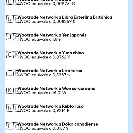
🇪🇺
1 WOO equivale a 0,009781 €
Wootrade Network a Libra Esterlina Británica
🇬🇧
1 WOO equivale a 0,008359 £
Wootrade Network a Yen japonés
🇯🇵
1 WOO equivale a 1,8 ¥
Wootrade Network a Yuan chino
🇨🇳
1 WOO equivale a 0,0762 ¥
Wootrade Network a Lira turca
🇹🇷
1 WOO equivale a 0,5387 ₺
Wootrade Network a Won surcoreano
🇰🇷
1 WOO equivale a 16,01 ₩
Wootrade Network a Rublo ruso
🇷🇺
1 WOO equivale a 0,9314 ₽
Wootrade Network a Dólar canadiense
🇨🇦
1 WOO equivale a 0,0157 $