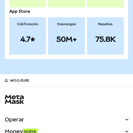
App Store
Calificación
Descargas
Reseñas
4.7
50M+
75.8K
WOO/EURE
Pie de página del sitio MetaMask
Operar
Canjear
Money
NUEVA