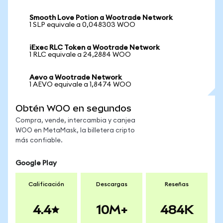
Smooth Love Potion a Wootrade Network
1 SLP equivale a 0,048303 WOO
iExec RLC Token a Wootrade Network
1 RLC equivale a 24,2884 WOO
Aevo a Wootrade Network
1 AEVO equivale a 1,8474 WOO
Obtén WOO en segundos
Compra, vende, intercambia y canjea
WOO en MetaMask, la billetera cripto
más confiable.
Google Play
Calificación
Descargas
Reseñas
4.4
10M+
484K