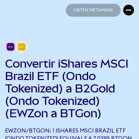
OBTÉN METAMASK
OBTÉN METAMASK
Convertir iShares MSCI
Brazil ETF (Ondo
Tokenized) a B2Gold
(Ondo Tokenized)
(EWZon a BTGon)
EWZON/BTGON: 1 ISHARES MSCI BRAZIL ETF
(ONDO TOKENIZED) EQUIVALE A 7,0295 BTGON