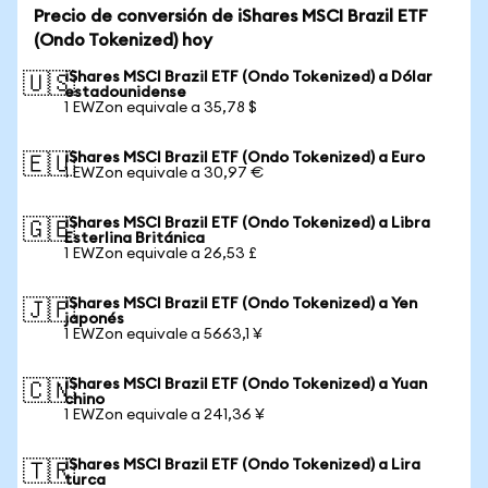
Precio de conversión de iShares MSCI Brazil ETF
(Ondo Tokenized) hoy
iShares MSCI Brazil ETF (Ondo Tokenized) a Dólar
🇺🇸
estadounidense
1 EWZon equivale a 35,78 $
iShares MSCI Brazil ETF (Ondo Tokenized) a Euro
🇪🇺
1 EWZon equivale a 30,97 €
iShares MSCI Brazil ETF (Ondo Tokenized) a Libra
🇬🇧
Esterlina Británica
1 EWZon equivale a 26,53 £
iShares MSCI Brazil ETF (Ondo Tokenized) a Yen
🇯🇵
japonés
1 EWZon equivale a 5663,1 ¥
iShares MSCI Brazil ETF (Ondo Tokenized) a Yuan
🇨🇳
chino
1 EWZon equivale a 241,36 ¥
iShares MSCI Brazil ETF (Ondo Tokenized) a Lira
🇹🇷
turca