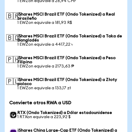
1 EWZon equivale a 28,94 CHF
iShares MSCI Brazil ETF (Ondo Tokenized) a Real
🇧🇷
brasileño
1 EWZon equivale a 181,93 R$
iShares MSCI Brazil ETF (Ondo Tokenized) a Taka de
🇧🇩
Bangladés
1 EWZon equivale a 4417,22 ৳
iShares MSCI Brazil ETF (Ondo Tokenized) a Peso
🇵🇭
Filipino
1 EWZon equivale a 2173,63 ₱
iShares MSCI Brazil ETF (Ondo Tokenized) a Złoty
🇵🇱
polaco
1 EWZon equivale a 133,17 zł
Convierte otros RWA a USD
RTX (Ondo Tokenized) a Dólar estadounidense
1 RTXon equivale a 223,92 $
iShares China Large-Cap ETF (Ondo Tokenized) a