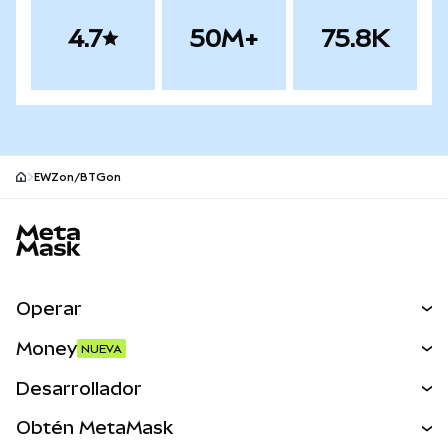
4.7
50M+
75.8K
EWZon/BTGon
Pie de página del sitio MetaMask
Operar
Canjear
Money
NUEVA
Predecir
NUEVA
Comprar
Desarrollador
Perps
NUEVA
Tarjeta
Ver los documentos
Obtén MetaMask
Activos del mundo real
mUSD
NUEVA
Panel