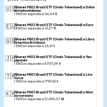
iShares MSCI Brazil ETF (Ondo Tokenized) a Dólar
🇺🇸
estadounidense
1 EWZon equivale a 36,04 $
iShares MSCI Brazil ETF (Ondo Tokenized) a Euro
🇪🇺
1 EWZon equivale a 31,27 €
iShares MSCI Brazil ETF (Ondo Tokenized) a Libra
🇬🇧
Esterlina Británica
1 EWZon equivale a 26,81 £
iShares MSCI Brazil ETF (Ondo Tokenized) a Yen
🇯🇵
japonés
1 EWZon equivale a 5707,09 ¥
iShares MSCI Brazil ETF (Ondo Tokenized) a Lira
🇹🇷
turca
1 EWZon equivale a 1719,06 ₺
iShares MSCI Brazil ETF (Ondo Tokenized) a Won
🇰🇷
surcoreano
1 EWZon equivale a 51.084,37 ₩