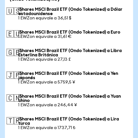
iShares MSCI Brazil ETF (Ondo Tokenized) a Dólar
🇺🇸
estadounidense
1 EWZon equivale a 36,51 $
iShares MSCI Brazil ETF (Ondo Tokenized) a Euro
🇪🇺
1 EWZon equivale a 31,61 €
iShares MSCI Brazil ETF (Ondo Tokenized) a Libra
🇬🇧
Esterlina Británica
1 EWZon equivale a 27,13 £
iShares MSCI Brazil ETF (Ondo Tokenized) a Yen
🇯🇵
japonés
1 EWZon equivale a 5759,5 ¥
iShares MSCI Brazil ETF (Ondo Tokenized) a Yuan
🇨🇳
chino
1 EWZon equivale a 246,44 ¥
iShares MSCI Brazil ETF (Ondo Tokenized) a Lira
🇹🇷
turca
1 EWZon equivale a 1737,71 ₺