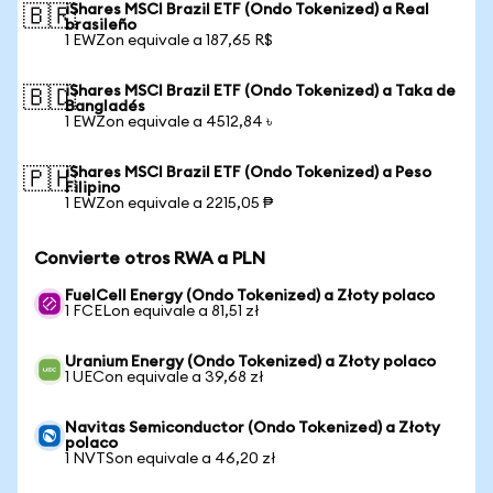
iShares MSCI Brazil ETF (Ondo Tokenized) a Real
🇧🇷
brasileño
1 EWZon equivale a 187,65 R$
iShares MSCI Brazil ETF (Ondo Tokenized) a Taka de
🇧🇩
Bangladés
1 EWZon equivale a 4512,84 ৳
iShares MSCI Brazil ETF (Ondo Tokenized) a Peso
🇵🇭
Filipino
1 EWZon equivale a 2215,05 ₱
Convierte otros RWA a PLN
FuelCell Energy (Ondo Tokenized) a Złoty polaco
1 FCELon equivale a 81,51 zł
Uranium Energy (Ondo Tokenized) a Złoty polaco
1 UECon equivale a 39,68 zł
Navitas Semiconductor (Ondo Tokenized) a Złoty
polaco
1 NVTSon equivale a 46,20 zł