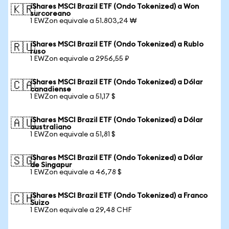
iShares MSCI Brazil ETF (Ondo Tokenized) a Won
🇰🇷
surcoreano
1 EWZon equivale a 51.803,24 ₩
iShares MSCI Brazil ETF (Ondo Tokenized) a Rublo
🇷🇺
ruso
1 EWZon equivale a 2956,55 ₽
iShares MSCI Brazil ETF (Ondo Tokenized) a Dólar
🇨🇦
canadiense
1 EWZon equivale a 51,17 $
iShares MSCI Brazil ETF (Ondo Tokenized) a Dólar
🇦🇺
australiano
1 EWZon equivale a 51,81 $
iShares MSCI Brazil ETF (Ondo Tokenized) a Dólar
🇸🇬
de Singapur
1 EWZon equivale a 46,78 $
iShares MSCI Brazil ETF (Ondo Tokenized) a Franco
🇨🇭
Suizo
1 EWZon equivale a 29,48 CHF