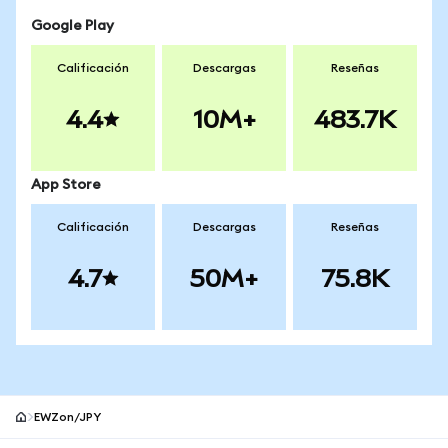
Google Play
Calificación
Descargas
Reseñas
4.4
10M+
483.7K
App Store
Calificación
Descargas
Reseñas
4.7
50M+
75.8K
EWZon/JPY
Pie de página del sitio MetaMask