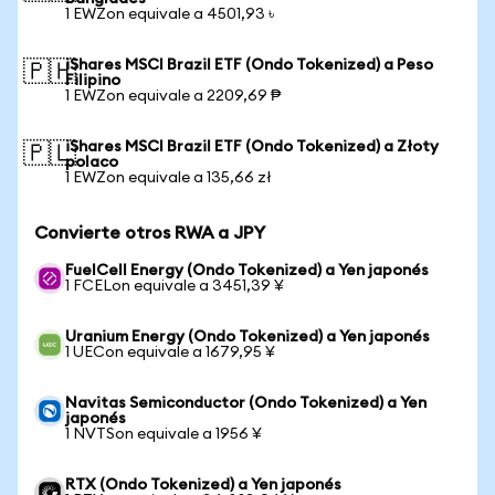
1 EWZon equivale a 4501,93 ৳
iShares MSCI Brazil ETF (Ondo Tokenized) a Peso
🇵🇭
Filipino
1 EWZon equivale a 2209,69 ₱
iShares MSCI Brazil ETF (Ondo Tokenized) a Złoty
🇵🇱
polaco
1 EWZon equivale a 135,66 zł
Convierte otros RWA a JPY
FuelCell Energy (Ondo Tokenized) a Yen japonés
1 FCELon equivale a 3451,39 ¥
Uranium Energy (Ondo Tokenized) a Yen japonés
1 UECon equivale a 1679,95 ¥
Navitas Semiconductor (Ondo Tokenized) a Yen
japonés
1 NVTSon equivale a 1956 ¥
RTX (Ondo Tokenized) a Yen japonés