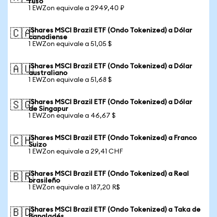
ruso
1 EWZon equivale a 2949,40 ₽
iShares MSCI Brazil ETF (Ondo Tokenized) a Dólar
🇨🇦
canadiense
1 EWZon equivale a 51,05 $
iShares MSCI Brazil ETF (Ondo Tokenized) a Dólar
🇦🇺
australiano
1 EWZon equivale a 51,68 $
iShares MSCI Brazil ETF (Ondo Tokenized) a Dólar
🇸🇬
de Singapur
1 EWZon equivale a 46,67 $
iShares MSCI Brazil ETF (Ondo Tokenized) a Franco
🇨🇭
Suizo
1 EWZon equivale a 29,41 CHF
iShares MSCI Brazil ETF (Ondo Tokenized) a Real
🇧🇷
brasileño
1 EWZon equivale a 187,20 R$
iShares MSCI Brazil ETF (Ondo Tokenized) a Taka de
🇧🇩
Bangladés