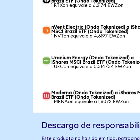
Brazil ETF (Ondo Tokenized)
1 RTXon equivale a 6,2174 EWZon
nVent Electric (Ondo Tokenized) a iSh
MSCI Brazil ETF (Ondo Tokenized)
1 NVTon equivale a 4,6197 EWZon
Uranium Energy (Ondo Tokenized) a
iShares MSCI Brazil ETF (Ondo Tokeniz
1 UECon equivale a 0,314734 EWZon
Moderna (Ondo Tokenized) a iShares 
Brazil ETF (Ondo Tokenized)
1 MRNAon equivale a 1,6072 EWZon
Descargo de responsabil
Este producto no ha sido emitido, patrocinad