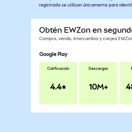
registrada se utilizan únicamente para identi
Obtén EWZon en segund
Compra, vende, intercambia y canjea EWZon 
Google Play
Calificación
Descargas
4.4
10M+
4