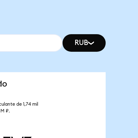
RUB
do
ulante de 1,74 mil
 M ₽.