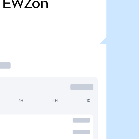
EWZon
1H
4H
1D