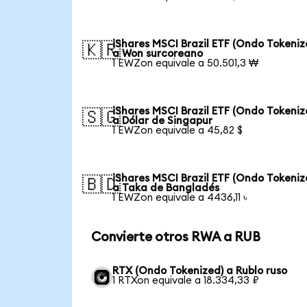
iShares MSCI Brazil ETF (Ondo Tokeniz
🇰🇷
a Won surcoreano
1 EWZon equivale a 50.501,3 ₩
iShares MSCI Brazil ETF (Ondo Tokeniz
🇸🇬
a Dólar de Singapur
1 EWZon equivale a 45,82 $
iShares MSCI Brazil ETF (Ondo Tokeniz
🇧🇩
a Taka de Bangladés
1 EWZon equivale a 4436,11 ৳
Convierte otros RWA a RUB
RTX (Ondo Tokenized) a Rublo ruso
1 RTXon equivale a 18.334,33 ₽