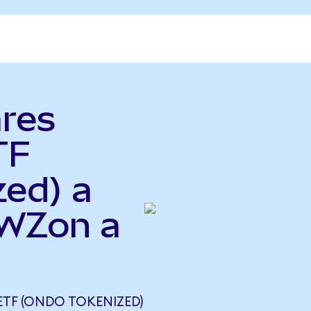
ares
TF
zed) a
EWZon a
ETF (ONDO TOKENIZED)