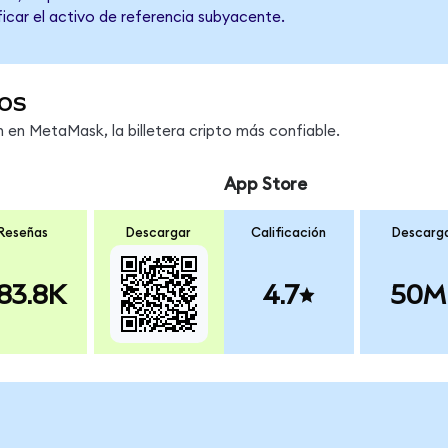
ficar el activo de referencia subyacente.
os
en MetaMask, la billetera cripto más confiable.
App Store
Reseñas
Descargar
Calificación
Descarg
83.8K
4.7
50M