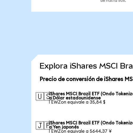
de hasta 50x.
Explora iShares MSCI Br
Precio de conversión de iShares MS
iShares MSCI Brazil ETF (Ondo Tokeniz
🇺🇸
a Dólar estadounidense
1 EWZon equivale a 35,84 $
iShares MSCI Brazil ETF (Ondo Tokeniz
🇯🇵
a Yen japonés
1 EWZon equivale a 5644,37 ¥