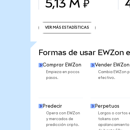
5,13 M ₽
VER MÁS ESTADÍSTICAS
VER MÁS ESTADÍSTICAS
Formas de usar EWZon 
Comprar EWZon
Vender EWZon
Empieza en pocos
Cambia EWZon p
pasos.
efectivo.
Predecir
Perpetuos
Opera con EWZon
Largos o cortos 
y mercados de
tokens con
predicción cripto.
apalancamiento