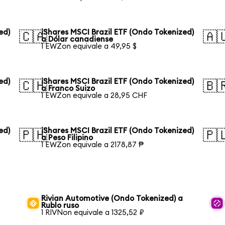
ed)
iShares MSCI Brazil ETF (Ondo Tokenized)
🇨🇦
🇦
a Dólar canadiense
1 EWZon equivale a 49,95 $
ed)
iShares MSCI Brazil ETF (Ondo Tokenized)
🇨🇭
🇧
a Franco Suizo
1 EWZon equivale a 28,95 CHF
ed)
iShares MSCI Brazil ETF (Ondo Tokenized)
🇵🇭
🇵
a Peso Filipino
1 EWZon equivale a 2178,87 ₱
Rivian Automotive (Ondo Tokenized) a
Rublo ruso
1 RIVNon equivale a 1325,52 ₽