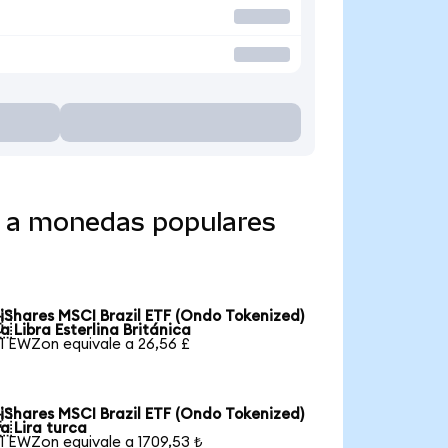
o a monedas populares
iShares MSCI Brazil ETF (Ondo Tokenized)

a Libra Esterlina Británica
1 EWZon equivale a 26,56 £
iShares MSCI Brazil ETF (Ondo Tokenized)

a Lira turca
1 EWZon equivale a 1709,53 ₺