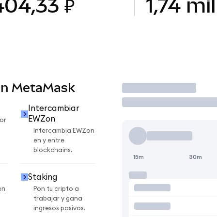
404,33 ₽
1,74 mil
en MetaMask
Operar
Intercambiar
EWZon
or
Intercambia EWZon
en y entre
blockchains.
15m
30m
Staking
en
Pon tu cripto a
trabajar y gana
ingresos pasivos.