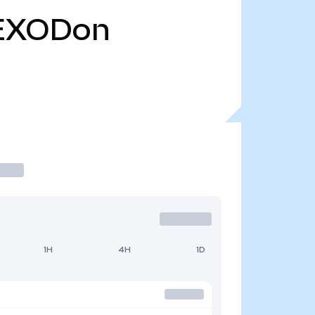
EXODon
1H
4H
1D