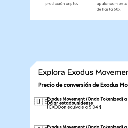
predicción cripto.
apalancamiento
de hasta 50x.
Explora Exodus Movemen
Precio de conversión de Exodus M
Exodus Movement (Ondo Tokenized) a
🇺🇸
Dólar estadounidense
1 EXODon equivale a 5,04 $
Exodus Movement (Ondo Tokenized) a