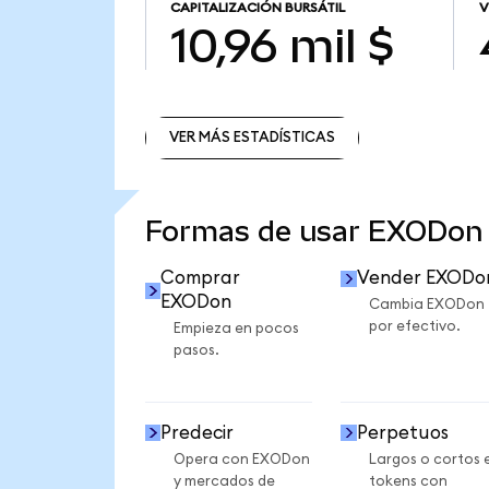
CAPITALIZACIÓN BURSÁTIL
V
10,96 mil $
VER MÁS ESTADÍSTICAS
VER MÁS ESTADÍSTICAS
Formas de usar EXODon
Comprar
Vender EXODo
EXODon
Cambia EXODon
por efectivo.
Empieza en pocos
pasos.
Predecir
Perpetuos
Opera con EXODon
Largos o cortos 
y mercados de
tokens con