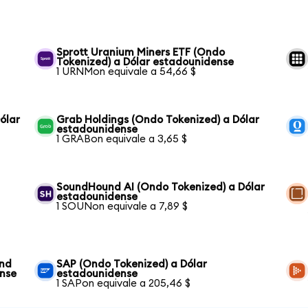
Sprott Uranium Miners ETF (Ondo
Tokenized) a Dólar estadounidense
1 URNMon equivale a 54,66 $
ólar
Grab Holdings (Ondo Tokenized) a Dólar
estadounidense
1 GRABon equivale a 3,65 $
SoundHound AI (Ondo Tokenized) a Dólar
estadounidense
1 SOUNon equivale a 7,89 $
und
SAP (Ondo Tokenized) a Dólar
ense
estadounidense
1 SAPon equivale a 205,46 $