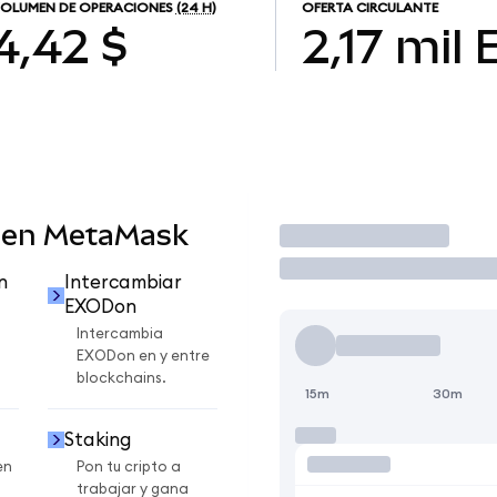
OLUMEN DE OPERACIONES
(24 H)
OFERTA CIRCULANTE
4,42 $
2,17 mil
 en MetaMask
Operar
n
Intercambiar
EXODon
Intercambia
EXODon en y entre
blockchains.
15m
30m
Staking
en
Pon tu cripto a
trabajar y gana