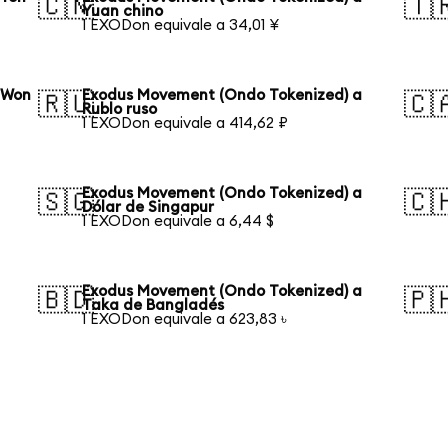
🇨🇳
🇹
Yuan chino
1 EXODon equivale a 34,01 ¥
 Won
Exodus Movement (Ondo Tokenized) a
🇷🇺
🇨
Rublo ruso
1 EXODon equivale a 414,62 ₽
Exodus Movement (Ondo Tokenized) a
🇸🇬
🇨
Dólar de Singapur
1 EXODon equivale a 6,44 $
Exodus Movement (Ondo Tokenized) a
🇧🇩
🇵
Taka de Bangladés
1 EXODon equivale a 623,83 ৳