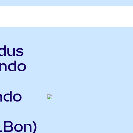
odus
ndo
ndo
LBon)