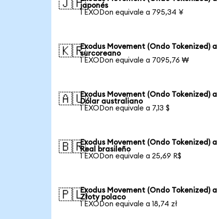
🇯🇵
japonés
1 EXODon equivale a 795,34 ¥
Exodus Movement (Ondo Tokenized) a
🇰🇷
surcoreano
1 EXODon equivale a 7095,76 ₩
Exodus Movement (Ondo Tokenized) a
🇦🇺
Dólar australiano
1 EXODon equivale a 7,13 $
Exodus Movement (Ondo Tokenized) a
🇧🇷
Real brasileño
1 EXODon equivale a 25,69 R$
Exodus Movement (Ondo Tokenized) a
🇵🇱
Złoty polaco
1 EXODon equivale a 18,74 zł