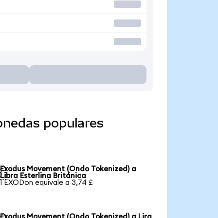
onedas populares
Exodus Movement (Ondo Tokenized) a

Libra Esterlina Británica
1 EXODon equivale a 3,74 £
Exodus Movement (Ondo Tokenized) a Lira