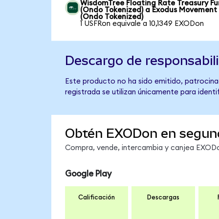
WisdomTree Floating Rate Treasury F
(Ondo Tokenized) a Exodus Movement
(Ondo Tokenized)
1 USFRon equivale a 10,1349 EXODon
Descargo de responsabil
Este producto no ha sido emitido, patrocina
registrada se utilizan únicamente para identi
Obtén EXODon en segun
Compra, vende, intercambia y canjea EXODon
Google Play
Calificación
Descargas