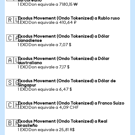
surcoreano
1 EXODon equivale a 7180,15 ₩
Exodus Movement (Ondo Tokenized) a Rublo ruso
🇷🇺
1 EXODon equivale a 410,64 ₽
Exodus Movement (Ondo Tokenized) a Dólar
🇨🇦
canadiense
1 EXODon equivale a 7,07 $
Exodus Movement (Ondo Tokenized) a Dólar
🇦🇺
australiano
1 EXODon equivale a 7,17 $
Exodus Movement (Ondo Tokenized) a Dólar de
🇸🇬
Singapur
1 EXODon equivale a 6,47 $
Exodus Movement (Ondo Tokenized) a Franco Suizo
🇨🇭
1 EXODon equivale a 4,09 CHF
Exodus Movement (Ondo Tokenized) a Real
🇧🇷
brasileño
1 EXODon equivale a 25,81 R$