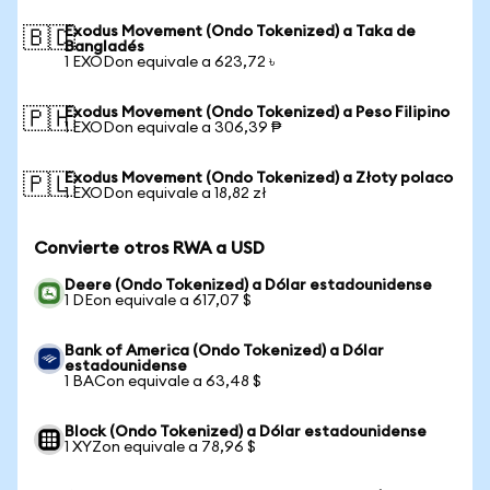
Exodus Movement (Ondo Tokenized) a Taka de
🇧🇩
Bangladés
1 EXODon equivale a 623,72 ৳
Exodus Movement (Ondo Tokenized) a Peso Filipino
🇵🇭
1 EXODon equivale a 306,39 ₱
Exodus Movement (Ondo Tokenized) a Złoty polaco
🇵🇱
1 EXODon equivale a 18,82 zł
Convierte otros RWA a USD
Deere (Ondo Tokenized) a Dólar estadounidense
1 DEon equivale a 617,07 $
Bank of America (Ondo Tokenized) a Dólar
estadounidense
1 BACon equivale a 63,48 $
Block (Ondo Tokenized) a Dólar estadounidense
1 XYZon equivale a 78,96 $