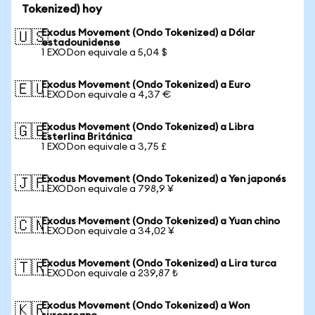
Tokenized) hoy
Exodus Movement (Ondo Tokenized) a Dólar
🇺🇸
estadounidense
1 EXODon equivale a 5,04 $
Exodus Movement (Ondo Tokenized) a Euro
🇪🇺
1 EXODon equivale a 4,37 €
Exodus Movement (Ondo Tokenized) a Libra
🇬🇧
Esterlina Británica
1 EXODon equivale a 3,75 £
Exodus Movement (Ondo Tokenized) a Yen japonés
🇯🇵
1 EXODon equivale a 798,9 ¥
Exodus Movement (Ondo Tokenized) a Yuan chino
🇨🇳
1 EXODon equivale a 34,02 ¥
Exodus Movement (Ondo Tokenized) a Lira turca
🇹🇷
1 EXODon equivale a 239,87 ₺
Exodus Movement (Ondo Tokenized) a Won
🇰🇷