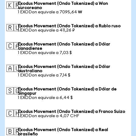
Exodus Movement (Ondo Tokenized) a Won
🇰🇷
surcoreano
1 EXODon equivale a 7095,64 ₩
Exodus Movement (Ondo Tokenized) a Rublo ruso
🇷🇺
1 EXODon equivale a 411,26 ₽
Exodus Movement (Ondo Tokenized) a Dólar
🇨🇦
canadiense
1 EXODon equivale a 7,03 $
Exodus Movement (Ondo Tokenized) a Dólar
🇦🇺
australiano
1 EXODon equivale a 7,14 $
Exodus Movement (Ondo Tokenized) a Dólar de
🇸🇬
Singapur
1 EXODon equivale a 6,44 $
Exodus Movement (Ondo Tokenized) a Franco Suizo
🇨🇭
1 EXODon equivale a 4,07 CHF
Exodus Movement (Ondo Tokenized) a Real
🇧🇷
brasileño