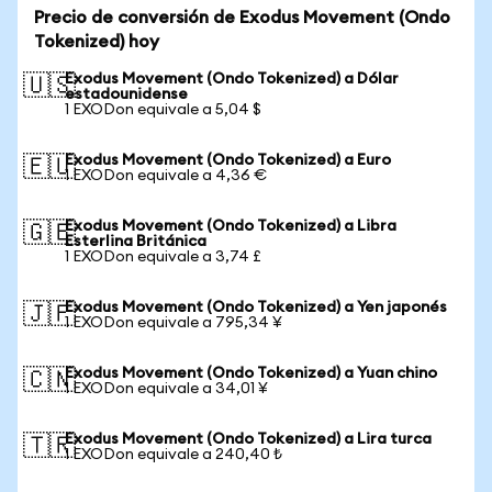
Precio de conversión de Exodus Movement (Ondo
Tokenized) hoy
Exodus Movement (Ondo Tokenized) a Dólar
🇺🇸
estadounidense
1 EXODon equivale a 5,04 $
Exodus Movement (Ondo Tokenized) a Euro
🇪🇺
1 EXODon equivale a 4,36 €
Exodus Movement (Ondo Tokenized) a Libra
🇬🇧
Esterlina Británica
1 EXODon equivale a 3,74 £
Exodus Movement (Ondo Tokenized) a Yen japonés
🇯🇵
1 EXODon equivale a 795,34 ¥
Exodus Movement (Ondo Tokenized) a Yuan chino
🇨🇳
1 EXODon equivale a 34,01 ¥
Exodus Movement (Ondo Tokenized) a Lira turca
🇹🇷
1 EXODon equivale a 240,40 ₺