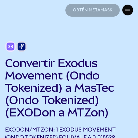
OBTÉN METAMASK
OBTÉN METAMASK
Convertir Exodus
Movement (Ondo
Tokenized) a MasTec
(Ondo Tokenized)
(EXODon a MTZon)
EXODON/MTZON: 1 EXODUS MOVEMENT
(ONDO TOKENIZED) EQUIVALE A 0,018529