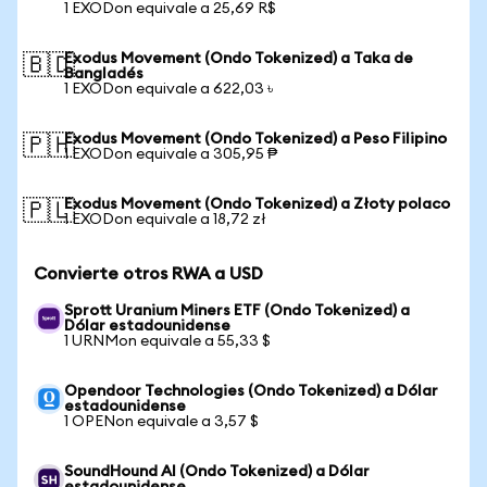
1 EXODon equivale a 25,69 R$
Exodus Movement (Ondo Tokenized) a Taka de
🇧🇩
Bangladés
1 EXODon equivale a 622,03 ৳
Exodus Movement (Ondo Tokenized) a Peso Filipino
🇵🇭
1 EXODon equivale a 305,95 ₱
Exodus Movement (Ondo Tokenized) a Złoty polaco
🇵🇱
1 EXODon equivale a 18,72 zł
Convierte otros RWA a USD
Sprott Uranium Miners ETF (Ondo Tokenized) a
Dólar estadounidense
1 URNMon equivale a 55,33 $
Opendoor Technologies (Ondo Tokenized) a Dólar
estadounidense
1 OPENon equivale a 3,57 $
SoundHound AI (Ondo Tokenized) a Dólar