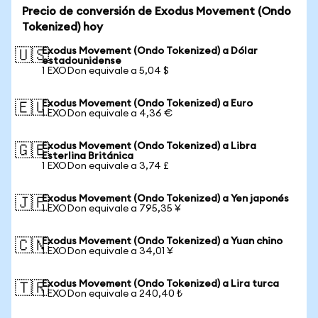
Precio de conversión de Exodus Movement (Ondo
Tokenized) hoy
Exodus Movement (Ondo Tokenized) a Dólar
🇺🇸
estadounidense
1 EXODon equivale a 5,04 $
Exodus Movement (Ondo Tokenized) a Euro
🇪🇺
1 EXODon equivale a 4,36 €
Exodus Movement (Ondo Tokenized) a Libra
🇬🇧
Esterlina Británica
1 EXODon equivale a 3,74 £
Exodus Movement (Ondo Tokenized) a Yen japonés
🇯🇵
1 EXODon equivale a 795,35 ¥
Exodus Movement (Ondo Tokenized) a Yuan chino
🇨🇳
1 EXODon equivale a 34,01 ¥
Exodus Movement (Ondo Tokenized) a Lira turca
🇹🇷
1 EXODon equivale a 240,40 ₺