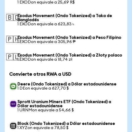
1 EXODon equivale a 25,69 R$
Exodus Movement (Ondo Tokenized) a Taka de
🇧🇩
Bangladés
1 EXODon equivale a 623,83 ৳
Exodus Movement (Ondo Tokenized) a Peso Filipino
🇵🇭
1 EXODon equivale a 305,96 ₱
Exodus Movement (Ondo Tokenized) a Złoty polaco
🇵🇱
1 EXODon equivale a 18,74 zł
Convierte otros RWA a USD
Deere (Ondo Tokenized) a Dólar estadounidense
1 DEon equivale a 627,70 $
Sprott Uranium Miners ETF (Ondo Tokenized) a
Dólar estadounidense
1 URNMon equivale a 54,66 $
Block (Ondo Tokenized) a Dólar estadounidense
1 XYZon equivale a 78,50 $