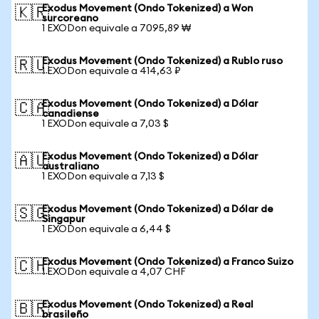
Exodus Movement (Ondo Tokenized) a Won
🇰🇷
surcoreano
1 EXODon equivale a 7095,89 ₩
Exodus Movement (Ondo Tokenized) a Rublo ruso
🇷🇺
1 EXODon equivale a 414,63 ₽
Exodus Movement (Ondo Tokenized) a Dólar
🇨🇦
canadiense
1 EXODon equivale a 7,03 $
Exodus Movement (Ondo Tokenized) a Dólar
🇦🇺
australiano
1 EXODon equivale a 7,13 $
Exodus Movement (Ondo Tokenized) a Dólar de
🇸🇬
Singapur
1 EXODon equivale a 6,44 $
Exodus Movement (Ondo Tokenized) a Franco Suizo
🇨🇭
1 EXODon equivale a 4,07 CHF
Exodus Movement (Ondo Tokenized) a Real
🇧🇷
brasileño