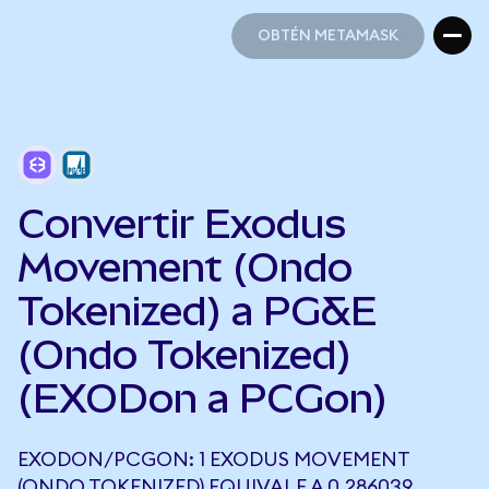
OBTÉN METAMASK
OBTÉN METAMASK
Convertir Exodus
Movement (Ondo
Tokenized) a PG&E
(Ondo Tokenized)
(EXODon a PCGon)
EXODON/PCGON: 1 EXODUS MOVEMENT
(ONDO TOKENIZED) EQUIVALE A 0,286039