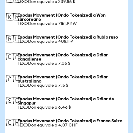
1 EXODon equivale a 239,86 ₺
Exodus Movement (Ondo Tokenized) a Won
🇰🇷
surcoreano
1 EXODon equivale a 7151,92 ₩
Exodus Movement (Ondo Tokenized) a Rublo ruso
🇷🇺
1 EXODon equivale a 408,11 ₽
Exodus Movement (Ondo Tokenized) a Dólar
🇨🇦
canadiense
1 EXODon equivale a 7,06 $
Exodus Movement (Ondo Tokenized) a Dólar
🇦🇺
australiano
1 EXODon equivale a 7,15 $
Exodus Movement (Ondo Tokenized) a Dólar de
🇸🇬
Singapur
1 EXODon equivale a 6,46 $
Exodus Movement (Ondo Tokenized) a Franco Suizo
🇨🇭
1 EXODon equivale a 4,07 CHF