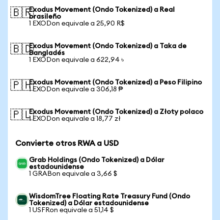
Exodus Movement (Ondo Tokenized) a Real
🇧🇷
brasileño
1 EXODon equivale a 25,90 R$
Exodus Movement (Ondo Tokenized) a Taka de
🇧🇩
Bangladés
1 EXODon equivale a 622,94 ৳
Exodus Movement (Ondo Tokenized) a Peso Filipino
🇵🇭
1 EXODon equivale a 306,18 ₱
Exodus Movement (Ondo Tokenized) a Złoty polaco
🇵🇱
1 EXODon equivale a 18,77 zł
Convierte otros RWA a USD
Grab Holdings (Ondo Tokenized) a Dólar
estadounidense
1 GRABon equivale a 3,66 $
WisdomTree Floating Rate Treasury Fund (Ondo
Tokenized) a Dólar estadounidense
1 USFRon equivale a 51,14 $