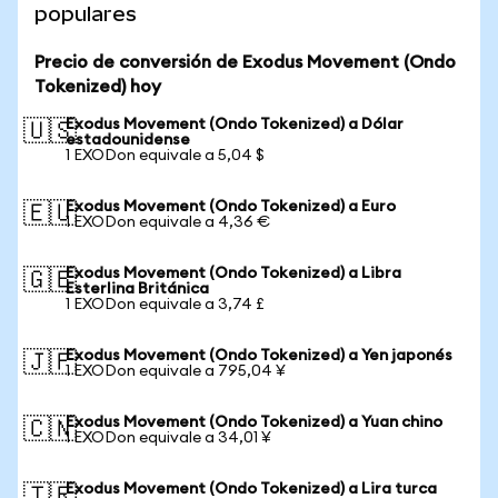
populares
Precio de conversión de Exodus Movement (Ondo
Tokenized) hoy
Exodus Movement (Ondo Tokenized) a Dólar
🇺🇸
estadounidense
1 EXODon equivale a 5,04 $
Exodus Movement (Ondo Tokenized) a Euro
🇪🇺
1 EXODon equivale a 4,36 €
Exodus Movement (Ondo Tokenized) a Libra
🇬🇧
Esterlina Británica
1 EXODon equivale a 3,74 £
Exodus Movement (Ondo Tokenized) a Yen japonés
🇯🇵
1 EXODon equivale a 795,04 ¥
Exodus Movement (Ondo Tokenized) a Yuan chino
🇨🇳
1 EXODon equivale a 34,01 ¥
Exodus Movement (Ondo Tokenized) a Lira turca
🇹🇷